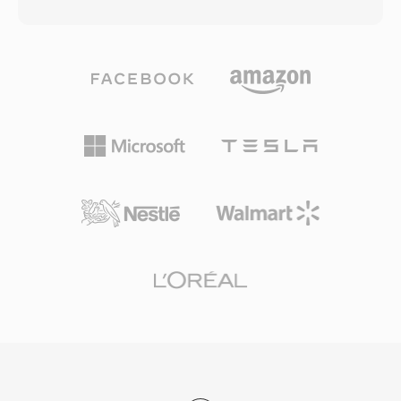
5.1 diskrete Surround-Sound-Kanäle bei
Schriftarten für gestylte Untertitel) und
Bitraten typischerweise zwischen 768 kbps und
Tagging-Metadaten, was es zu einem der
1,5 Mbps. Anders als konkurrierende Codecs,
funktionsreichsten verfügbaren Container
die auf aggressive psychoakustische
macht. Die offene Spezifikation stellt sicher,
Modellierung setzen, weist DTS jedem Kanal
dass jeder Entwickler MKV-Lesen und -
ein höheres Datenbudget zu und bewahrt so
Schreiben ohne Lizenzgebühren
feinere räumliche Details und leise
implementieren kann, was die breite
Dynamiknuancen. Das Format kodiert Audio
Verbreitung in Mediaplayern, Streaming-Tools
mittels Subband-ADPCM in Kombination mit
und Encoding-Software vorangetrieben hat. Die
Vektorquantisierung und erzeugt ein
Fähigkeit, praktisch jede Codec-Kombination in
wahrnehmbar reichhaltiges Klangfeld. Die
einer einzelnen, gut organisierten Datei zu
erweiterte Variante DTS-HD Master Audio
kapseln, hat MKV zum bevorzugten Container
ergänzt eine verlustfreie Erweiterungsebene für
für hochwertige Videoverteilung, Archivierung
bitgenaue Wiedergabe bis 24 Bit/192 kHz. Zu
und persönliche Medienbibliotheken gemacht.
den wesentlichen Stärken zählen die breite
Hardware-Verbreitung in AV-Receivern,