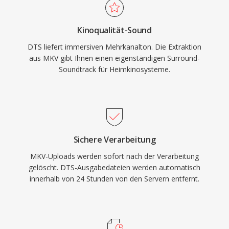
Spielkonsolen und Automotive-
Infotainmentsystemen sowie eine robuste
Kinoqualität-Sound
Fehlerverdeckung, die kleinere Disc- oder
DTS liefert immersiven Mehrkanalton. Die Extraktion
Streamfehler kaschiert. Für alle, die mit
aus MKV gibt Ihnen einen eigenständigen Surround-
Surround-Sound-Inhalten für physische Medien
Soundtrack für Heimkinosysteme.
oder hochwertiges Streaming arbeiten, bietet
DTS einen bewährten Weg vom Studiomix ins
Wohnzimmer.
Sichere Verarbeitung
MKV-Uploads werden sofort nach der Verarbeitung
gelöscht. DTS-Ausgabedateien werden automatisch
innerhalb von 24 Stunden von den Servern entfernt.