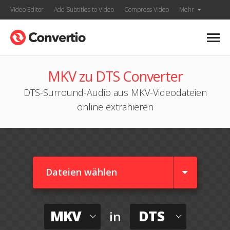
Video Editor
Add Subtitles to Video
Compress Video
Mehr
MKV zu DTS Converter
DTS-Surround-Audio aus MKV-Videodateien
online extrahieren
Dateien wählen
MKV
DTS
in