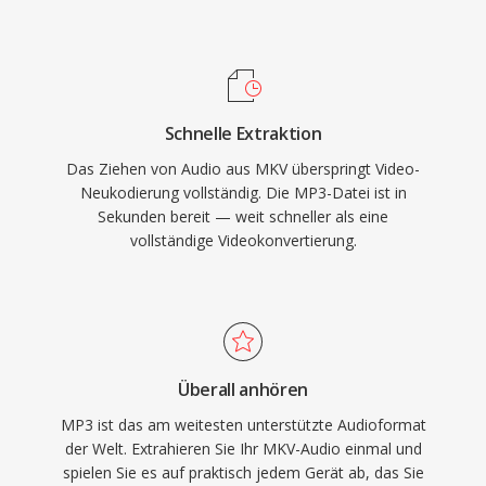
und persönliche Medienbibliotheken gemacht.
und Verbreitung von Musik über das Internet.
Heute bleibt MP3 eines der universell am
breitesten unterstützten Audioformate,
kompatibel mit praktisch allen Mediaplayern,
Schnelle Extraktion
Betriebssystemen und tragbaren Geräten.
Das Ziehen von Audio aus MKV überspringt Video-
Neukodierung vollständig. Die MP3-Datei ist in
Sekunden bereit — weit schneller als eine
vollständige Videokonvertierung.
Überall anhören
MP3 ist das am weitesten unterstützte Audioformat
der Welt. Extrahieren Sie Ihr MKV-Audio einmal und
spielen Sie es auf praktisch jedem Gerät ab, das Sie