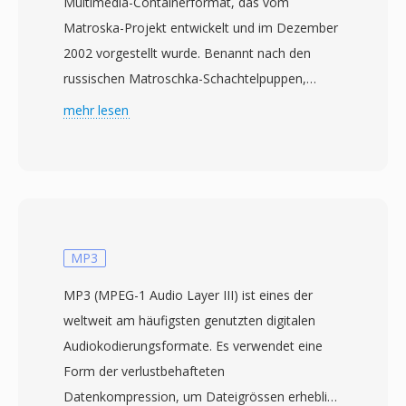
Multimedia-Containerformat, das vom
Matroska-Projekt entwickelt und im Dezember
2002 vorgestellt wurde. Benannt nach den
russischen Matroschka-Schachtelpuppen,
basiert das Format auf der Extensible Binary
mehr lesen
Meta Language (EBML), einer vereinfachten
binären XML-Variante, die eine flexible und
zukunftskompatible Struktur bietet. MKV kann
eine praktisch unbegrenzte Anzahl von Video-,
Audio- und Untertitelspuren in einer einzigen
Datei aufnehmen und unterstützt Codecs von
MP3
H.264 und HEVC über VP9 bis AV1 für Video
MP3 (MPEG-1 Audio Layer III) ist eines der
sowie AAC, FLAC, Opus und DTS für Audio. Ein
weltweit am häufigsten genutzten digitalen
herausragendes Merkmal ist die umfassende
Audiokodierungsformate. Es verwendet eine
Untertitelunterstützung, die Formate von
Form der verlustbehafteten
einfachem SRT-Text über komplexe ASS-
Datenkompression, um Dateigrössen erheblich