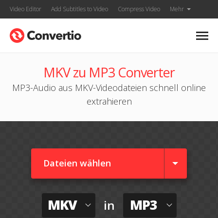
Video Editor
Add Subtitles to Video
Compress Video
Mehr
MKV zu MP3 Converter
MP3-Audio aus MKV-Videodateien schnell online
extrahieren
Dateien wählen
MKV
MP3
in