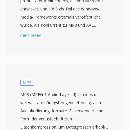
proprietärer Audiocodecs, die von Microsoft
entwickelt und 1999 als Teil des Windows-
Media-Frameworks erstmals veröffentlicht
wurde. Als Konkurrent zu MP3 und AAC
konzipiert, nutzt WMA Standard perzeptülle
mehr lesen
Kodierung, um laut Microsoft nahezu CD-
Qualität bei Bitraten von nur 64 kbps zu liefern
— etwa die Hälfte der Datenrate, die MP3
typischerweise für vergleichbare Ergebnisse
benötigte. Die Codec-Familie wuchs um WMA
Professional für Surround-Sound und
MP3
hochauflösende Audiowiedergabe, WMA
MP3 (MPEG-1 Audio Layer III) ist eines der
Lossless für bitgenaue Archivkompression und
weltweit am häufigsten genutzten digitalen
WMA Voice für Sprachinhalte bei sehr niedrigen
Audiokodierungsformate. Es verwendet eine
Bitraten. Die tiefe Integration in Windows,
Form der verlustbehafteten
Windows Media Player und das Zune-
Datenkompression, um Dateigrössen erheblich