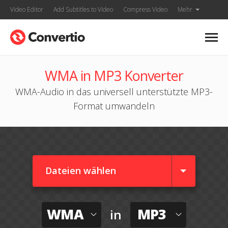
Video Editor
Add Subtitles to Video
Compress Video
Mehr
WMA in MP3 Konverter
WMA-Audio in das universell unterstützte MP3-
Format umwandeln
Dateien wählen
WMA
MP3
in