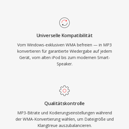
Nutzung weitgehend abgelöst.
und Verbreitung von Musik über das Internet.
Heute bleibt MP3 eines der universell am
breitesten unterstützten Audioformate,
kompatibel mit praktisch allen Mediaplayern,
Universelle Kompatibilität
Betriebssystemen und tragbaren Geräten.
Vom Windows-exklusiven WMA befreien — in MP3
konvertieren für garantierte Wiedergabe auf jedem
Gerät, vom alten iPod bis zum modernen Smart-
Speaker.
Qualitätskontrolle
MP3-Bitrate und Kodierungseinstellungen während
der WMA-Konvertierung wählen, um Dateigröße und
Klangtreue auszubalancieren.