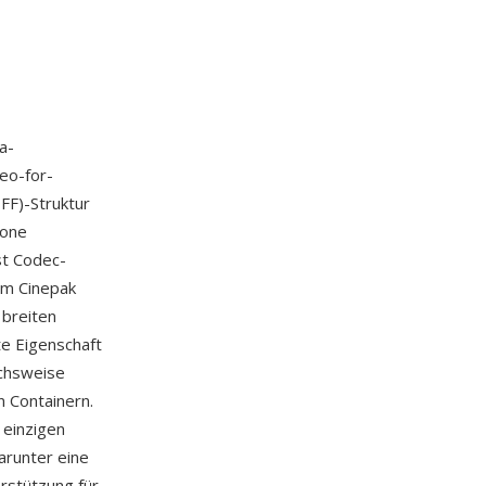
a-
eo-for-
FF)-Struktur
rone
t Codec-
em Cinepak
 breiten
e Eigenschaft
ichsweise
 Containern.
 einzigen
arunter eine
rstützung für