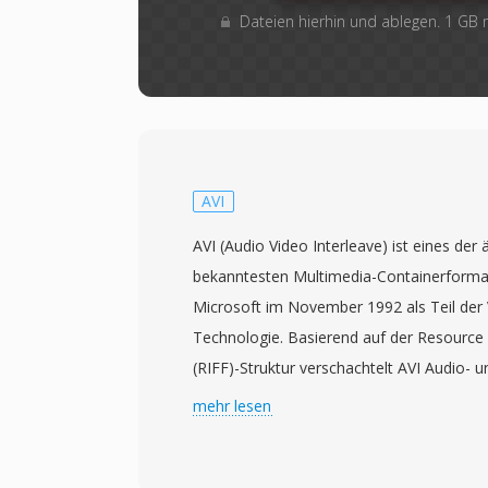
Dateien hierhin und ablegen. 1 GB
AVI
AVI (Audio Video Interleave) ist eines der 
bekanntesten Multimedia-Containerformat
Microsoft im November 1992 als Teil der
Technologie. Basierend auf der Resource 
(RIFF)-Struktur verschachtelt AVI Audio- 
abwechselnden Chunks, was synchrone 
mehr lesen
aufwendiges Stream-Management ermögli
Codec-agnostisch, d.h. es kann Video mit