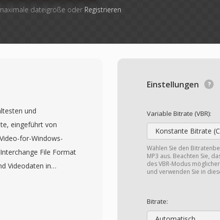
 maximale dateigröße oder
Registrieren
Einstellungen
ältesten und
Variable Bitrate (VBR):
e, eingeführt von
Konstante Bitrate (
 Video-for-Windows-
Wählen Sie den Bitratenber
Interchange File Format
MP3 aus. Beachten Sie, da
des VBR-Modus möglicherw
und Videodaten in
und verwenden Sie in die
Wiedergabe ohne
cht. Das Format ist
Bitrate:
 praktisch jedem Codec
Automatisch