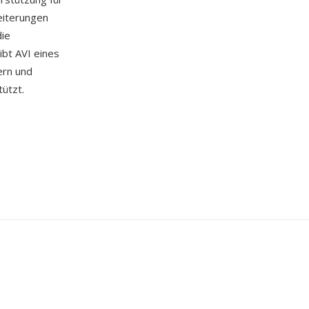
eiterungen
die
ibt AVI eines
ern und
ützt.