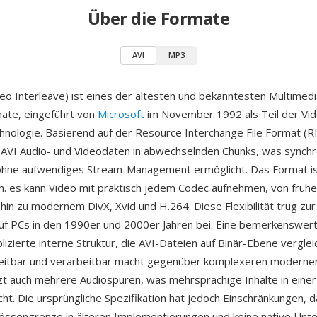
Über die Formate
AVI
MP3
deo Interleave) ist eines der ältesten und bekanntesten Multimedi
ate, eingeführt von
Microsoft
im November 1992 als Teil der Vid
ologie. Basierend auf der Resource Interchange File Format (RI
 AVI Audio- und Videodaten in abwechselnden Chunks, was synch
hne aufwendiges Stream-Management ermöglicht. Das Format is
.h. es kann Video mit praktisch jedem Codec aufnehmen, von früh
hin zu modernem DivX, Xvid und H.264. Diese Flexibilität trug zur
uf PCs in den 1990er und 2000er Jahren bei. Eine bemerkenswert
plizierte interne Struktur, die AVI-Dateien auf Binär-Ebene vergle
beitbar und verarbeitbar macht gegenüber komplexeren modernen
zt auch mehrere Audiospuren, was mehrsprachige Inhalte in einer
cht. Die ursprüngliche Spezifikation hat jedoch Einschränkungen, d
ssengrenze in älteren Implementierungen und keine native Unte