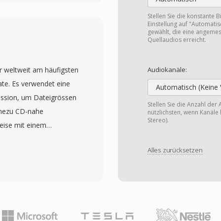
eo bis hin zu modernem
ug zur breiten Verbreitung
Stellen Sie die konstante B
Einstellung auf "Automatis
ei. Eine
gewählt, die eine angemes
Quellaudios erreicht.
plizierte interne
 vergleichsweise einfach
er weltweit am häufigsten
enüber komplexeren
Audiokanäle:
te. Es verwendet eine
ch mehrere Audiospuren,
Automatisch (Keine 
ssion, um Dateigrössen
en Datei ermöglicht. Die
Stellen Sie die Anzahl der 
ahezu CD-nahe
nschränkungen, darunter
nützlichsten, wenn Kanäle 
Stereo).
eise mit einem
 Implementierungen und
elt von der Fraunhofer-
ldraten oder
Alles zurücksetzen
ren Wissenschaftlern,
 OpenDML-Erweiterungen
-1-Spezifikation zum
änkung, indem sie
önnen mit verschiedenen
e zu überschreiten.
wischen 128 kbps und 320
 AVI eines der am
Dateigröße und
rmate und wird von