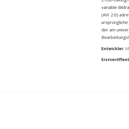
variable Bild
(AVI 2.0) adr
ursprüngliche
der am univer
Bearbeitungst
Entwickler
:
M
Erstveröffen