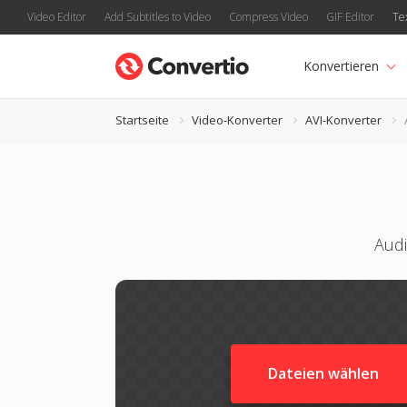
Video Editor
Add Subtitles to Video
Compress Video
GIF Editor
Te
Konvertieren
Startseite
Video-Konverter
AVI-Konverter
Audi
Dateien wählen