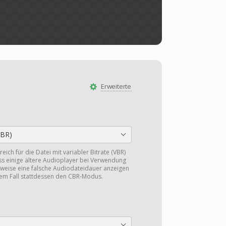
Erweiterte
CBR)
eich für die Datei mit variabler Bitrate (VBR)
ss einige ältere Audioplayer bei Verwendung
eise eine falsche Audiodateidauer anzeigen
sem Fall stattdessen den CBR-Modus.