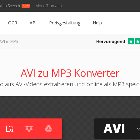
xt to Speech
Video Translator
OCR
API
Preisgestaltung
Help
Hervorragend
AVI in MP3
AVI zu MP3 Konverter
o aus AVI-Videos extrahieren und online als MP3 spei
AVI