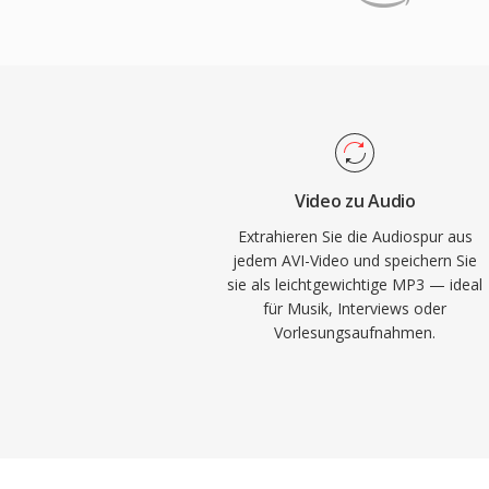
Audioklangtreü abzuwägen. Die effiziente
Mediaplayern und Bearbeitungstools auf 
Gerätekompatibilität und geringen Datei
Betriebssystemen weiterhin breit unterstü
treibenden Kraft der digitalen Musikrevol
praktische Speicherung und Verbreitung v
Internet. Heute bleibt MP3 eines der unive
unterstützten Audioformate, kompatibel mi
Mediaplayern, Betriebssystemen und trag
Video zu Audio
Extrahieren Sie die Audiospur aus
jedem AVI-Video und speichern Sie
sie als leichtgewichtige MP3 — ideal
für Musik, Interviews oder
Vorlesungsaufnahmen.