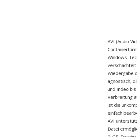
AVI (Audio Vi
Containerform
Windows-Techn
verschachtelt
Wiedergabe o
agnostisch, d
und Indeo bis 
Verbreitung a
ist die unkom
einfach bear
AVI unterstüt
Datei ermögli
2-GB-Dateigrö