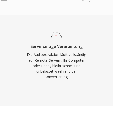
 Kompression, breite
allen gängigen
grössen machten MP3 zur
tzt.
ution und ermöglichen die
on Musik über das
rsell am breitesten
t praktisch allen
baren Geräten.
Serverseitige Verarbeitung
Die Audioextraktion läuft vollständig
auf Remote-Servern. Ihr Computer
oder Handy bleibt schnell und
unbelastet waehrend der
Konvertierung.