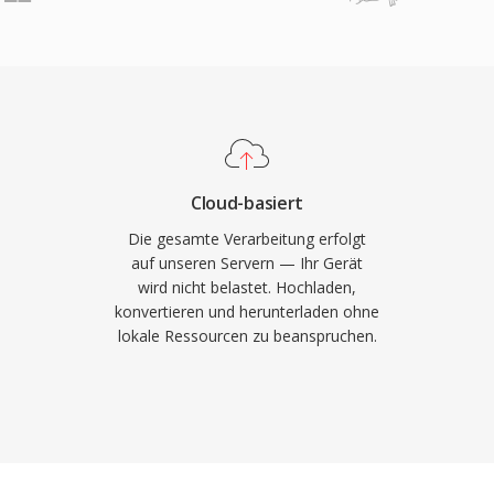
 Kompression, breite
ichtig bleibt.
grössen machten MP3 zur
ution und ermöglichen die
on Musik über das
rsell am breitesten
t praktisch allen
baren Geräten.
Cloud-basiert
Die gesamte Verarbeitung erfolgt
auf unseren Servern — Ihr Gerät
wird nicht belastet. Hochladen,
konvertieren und herunterladen ohne
lokale Ressourcen zu beanspruchen.