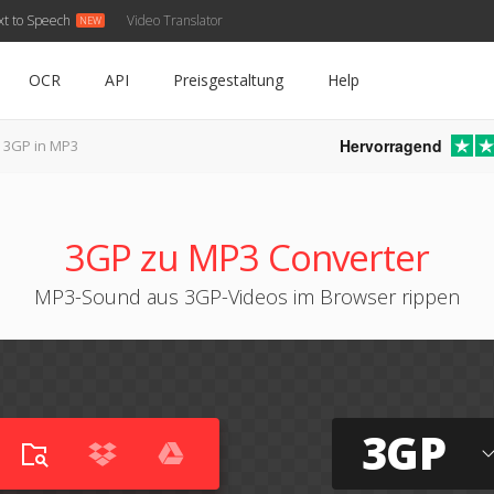
xt to Speech
Video Translator
OCR
API
Preisgestaltung
Help
Hervorragend
3GP in MP3
3GP zu MP3 Converter
MP3-Sound aus 3GP-Videos im Browser rippen
3GP