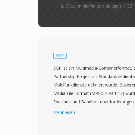
Dateien hierhin und ablegen. 1 GB
3GP
3GP ist ein Multimedia-Containerformat,
Partnership Project als Standardmedienfo
Mobilfunkdienste definiert wurde. Basier
Media File Format (MPEG-4 Part 12) wurd
Speicher- und Bandbreitenanforderungen 
Mobiltelefone mit eingeschränkten Fähigke
mehr lesen
aufnehmen, speichern und abspielen kon
verwendet typischerweise die Videocodec