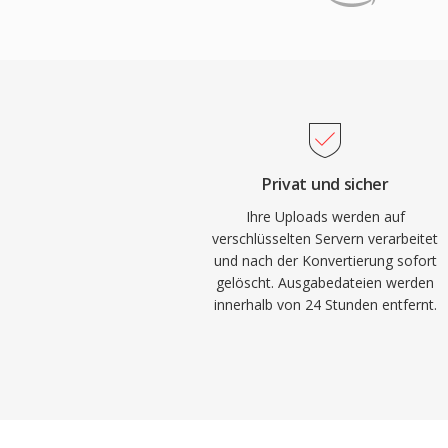
Audioklangtreü abzuwägen. Die effiziente
bandbreiteneffiziente Videobereitstellung w
Gerätekompatibilität und geringen Datei
treibenden Kraft der digitalen Musikrevol
praktische Speicherung und Verbreitung v
Internet. Heute bleibt MP3 eines der unive
unterstützten Audioformate, kompatibel mi
Mediaplayern, Betriebssystemen und trag
Privat und sicher
Ihre Uploads werden auf
verschlüsselten Servern verarbeitet
und nach der Konvertierung sofort
gelöscht. Ausgabedateien werden
innerhalb von 24 Stunden entfernt.