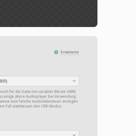
Erweiterte
CBR)
eich für die Datei mit variabler Bitrate (VBR)
ss einige ältere Audioplayer bei Verwendung
eise eine falsche Audiodateidauer anzeigen
sem Fall stattdessen den CBR-Modus.