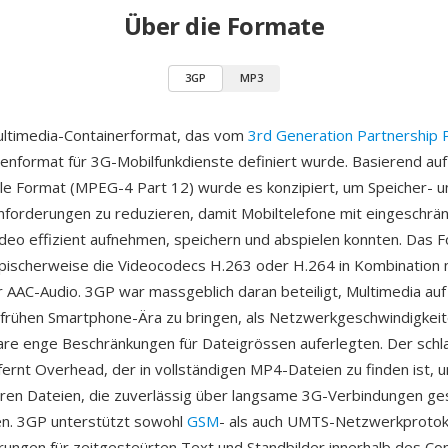
Über die Formate
3GP
MP3
ultimedia-Containerformat, das vom
3rd Generation Partnership 
nformat für 3G-Mobilfunkdienste definiert wurde. Basierend au
le Format (MPEG-4 Part 12) wurde es konzipiert, um Speicher- u
forderungen zu reduzieren, damit Mobiltelefone mit eingeschrä
ideo effizient aufnehmen, speichern und abspielen konnten. Das 
pischerweise die Videocodecs H.263 oder H.264 in Kombination
AC-Audio. 3GP war massgeblich daran beteiligt, Multimedia auf
 frühen Smartphone-Ära zu bringen, als Netzwerkgeschwindigkei
re enge Beschränkungen für Dateigrössen auferlegten. Der schl
fernt Overhead, der in vollständigen MP4-Dateien zu finden ist, u
neren Dateien, die zuverlässig über langsame 3G-Verbindungen g
n. 3GP unterstützt sowohl
GSM
- als auch UMTS-Netzwerkprotok
rungen für zeitgesteürten Text und Standbilder innerhalb des Con