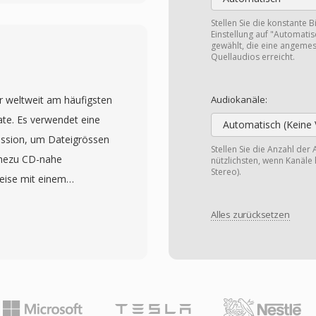
AAC-Audio. 3GP war
uf mobile Geräte in der
Stellen Sie die konstante B
Einstellung auf "Automatis
gewählt, die eine angemes
Quellaudios erreicht.
ardware enge
gten. Der schlanke
er weltweit am häufigsten
ständigen MP4-Dateien zu
Audiokanäle:
te. Es verwendet eine
Dateien, die zuverlässig
Automatisch (Keine 
ssion, um Dateigrössen
mt werden können. 3GP
Stellen Sie die Anzahl der 
ahezu CD-nahe
Netzwerkprotokolle und
nützlichsten, wenn Kanäle 
Stereo).
eise mit einem
xt und Standbilder
elt von der Fraunhofer-
bernahme durch große
Alles zurücksetzen
ren Wissenschaftlern,
raktisch jedes 3G-fähige
-1-Spezifikation zum
onnte. Obwohl moderne
önnen mit verschiedenen
eschrittene Formate
wischen 128 kbps und 320
weiterhin in Archiven
Dateigröße und
 in denen