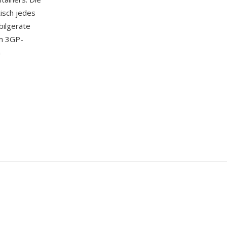
isch jedes
bilgeräte
em 3GP-
n