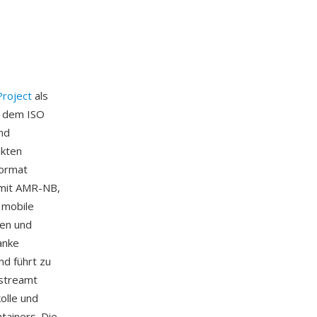
Project
als
f dem ISO
nd
nkten
Format
 mit AMR-NB,
 mobile
ten und
anke
nd führt zu
estreamt
olle und
tainers. Die