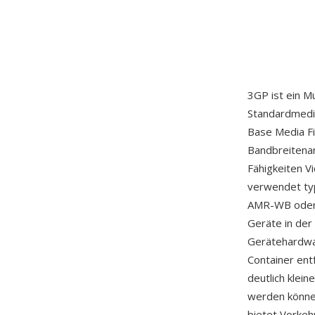
3GP ist ein M
Standardmedie
Base Media Fi
Bandbreitenan
Fähigkeiten V
verwendet ty
AMR-WB oder A
Geräte in der
Gerätehardwa
Container ent
deutlich klei
werden könne
bietet Vorkeh