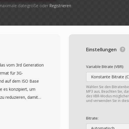
 maximale dateigröße oder
Registrieren
Einstellungen
 das vom 3rd Generation
Variable Bitrate (VBR):
rmat für 3G-
Konstante Bitrate (
end auf dem ISO Base
Wählen Sie den Bitratenber
e es konzipiert, um
MP3 aus. Beachten Sie, da
des VBR-Modus möglicherw
zu reduzieren, damit
und verwenden Sie in die
iten Video effizient
nten. Das Format
Bitrate:
s H.263 oder H.264 in
Automatisch