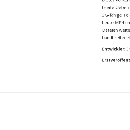
breite Uebern
3G-fähige Te
heute MP4 un
Dateien weite
bandbreiteneff
Entwickler
:
3
Erstveröffen