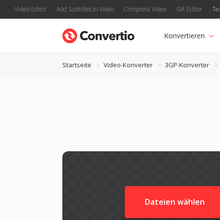
Video Editor
Add Subtitles to Video
Compress Video
GIF Editor
Te
Konvertieren
Startseite
Video-Konverter
3GP-Konverter
Dateien wählen