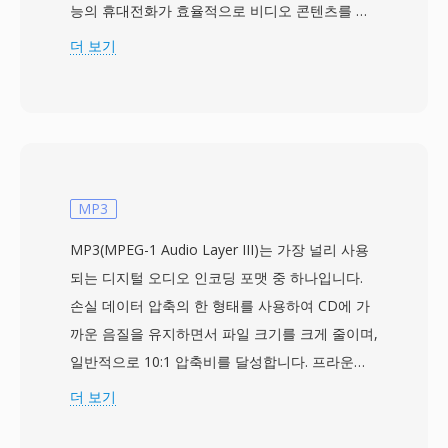
능의 휴대전화가 효율적으로 비디오 콘텐츠를 촬
영, 저장, 재생할 수 있도록 저장 용량과 대역폭 요
더 보기
구사항을 줄이기 위해 설계되었습니다. 이 형식은
일반적으로 H.263 또는 H.264 비디오 코덱과
AMR-NB, AMR-WB, AAC 오디오를 함께 사용합
니다. 3GP는 초기 스마트폰 시대에 네트워크 속도
와 기기 하드웨어가 파일 크기에 엄격한 제약을 가
하던 시절, 모바일 기기에 멀티미디어를 도입하는
MP3
데 핵심적인 역할을 했습니다. 이 간소화된 컨테이
MP3(MPEG-1 Audio Layer III)는 가장 널리 사용
너는 일반 MP4 파일에 있는 오버헤드를 제거하여
되는 디지털 오디오 인코딩 포맷 중 하나입니다.
느린 3G 연결에서도 안정적으로 스트리밍할 수 있
손실 데이터 압축의 한 형태를 사용하여 CD에 가
는 상당히 작은 파일을 생성합니다. 3GP는 GSM
까운 음질을 유지하면서 파일 크기를 크게 줄이며,
과 UMTS 네트워크 프로토콜을 모두 지원하며, 컨
일반적으로 10:1 압축비를 달성합니다. 프라운호
테이너 내에 시간 지정 텍스트와 정지 이미지도 포
퍼 협회가 다른 디지털 과학자들과 협력하여 개발
더 보기
함할 수 있습니다. 주요 단말기 제조사들의 폭넓은
했으며, MPEG-1 사양의 일부로 1993년에 국제
채택 덕분에 사실상 모든 3G 지원 휴대전화가
표준이 되었습니다. MP3 파일은 128 kbps에서