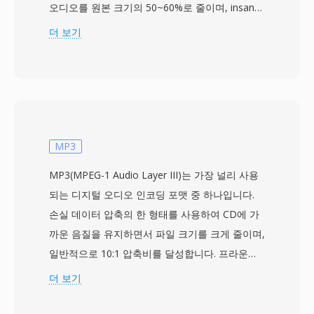
오디오를 원본 크기의 50~60%로 줄이며, insane
프리셋은 속도를 희생하여 더 높은 압축을 달성합
더 보기
니다. 원본 파형의 모든 비트가 보존되어 완벽하게
복원 가능합니다. 엔진은 적응형 예측 필터와 범위
코딩을 사용하여 PCM 오디오의 중복성을 활용하
며, 여러 압축 레벨을 통해 처리 시간과 파일 크기
의 균형을 조절할 수 있습니다. 뛰어난 장점은 우
수한 압축 밀도입니다: 테스트에서 APE 파일은 동
MP3
일한 FLAC이나 WavPack 인코딩보다 2~5% 더 작
MP3(MPEG-1 Audio Layer III)는 가장 널리 사용
은 경우가 많습니다. 이 포맷은 APEv2 메타데이터
되는 디지털 오디오 인코딩 포맷 중 하나입니다.
를 통해 앨범 아트, 가사, 광범위한 카탈로그 정보
손실 데이터 압축의 한 형태를 사용하여 CD에 가
를 지원하는 강력한 태깅을 제공합니다. 플랫폼 지
까운 음질을 유지하면서 파일 크기를 크게 줄이며,
원이 FLAC보다 좁아 foobar2000이나 VLC 같은
일반적으로 10:1 압축비를 달성합니다. 프라운호
소프트웨어가 필요하지만, 품질 타협 없이 저장 효
퍼 협회가 다른 디지털 과학자들과 협력하여 개발
더 보기
율을 우선시하는 오디오파일들은 여전히 APE를
했으며, MPEG-1 사양의 일부로 1993년에 국제
선호하는 보관용 포맷으로 사용합니다.
표준이 되었습니다. MP3 파일은 128 kbps에서