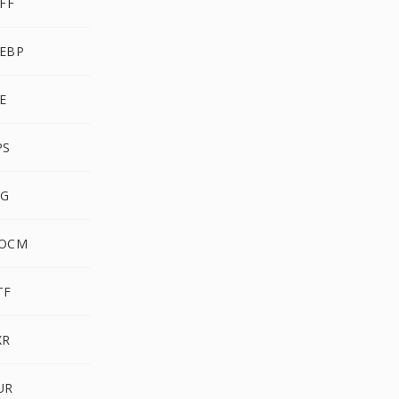
FF
EBP
E
PS
BG
DOCM
TF
XR
UR