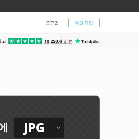
로그인
회원 가입
최고
10,220
개 리뷰
JPG
에