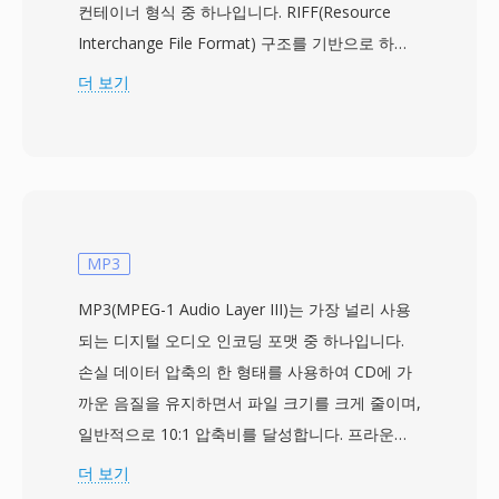
컨테이너 형식 중 하나입니다. RIFF(Resource
Interchange File Format) 구조를 기반으로 하며,
오디오와 비디오 데이터를 교대 청크로 인터리빙
더 보기
하여 정교한 스트림 관리 없이도 동기화된 재생을
가능하게 합니다. 이 형식은 코덱에 구애받지 않으
므로, 초기의 Cinepak과 Indeo부터 최신 DivX,
Xvid, H.264 스트림까지 사실상 모든 코덱으로 압
축된 비디오를 담을 수 있습니다. 이러한 유연성은
1990년대와 2000년대 전반에 걸쳐 개인용 컴퓨터
MP3
에서의 폭넓은 채택에 기여했습니다. 주목할 만한
MP3(MPEG-1 Audio Layer III)는 가장 널리 사용
특징 중 하나는 단순한 내부 구조로, 더 복잡한 최
되는 디지털 오디오 인코딩 포맷 중 하나입니다.
신 컨테이너에 비해 바이너리 수준에서 AVI 파일
손실 데이터 압축의 한 형태를 사용하여 CD에 가
을 비교적 쉽게 편집하고 처리할 수 있다는 것입니
까운 음질을 유지하면서 파일 크기를 크게 줄이며,
다. AVI는 또한 다중 오디오 스트림을 지원하여, 단
일반적으로 10:1 압축비를 달성합니다. 프라운호
일 파일 내에서 다국어 콘텐츠를 가능하게 합니다.
퍼 협회가 다른 디지털 과학자들과 협력하여 개발
더 보기
그러나 원래 사양에는 초기 구현에서의 2GB 파일
했으며, MPEG-1 사양의 일부로 1993년에 국제