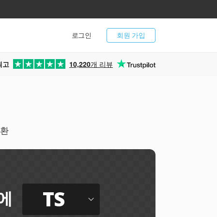
로그인
회원 가입
최고
10,220
개 리뷰
변환
TS
에