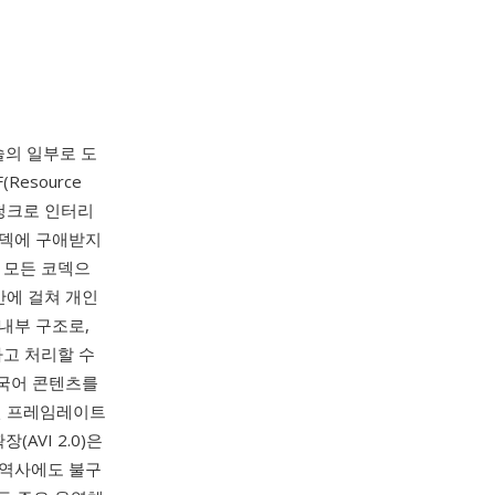
 기술의 일부로 도
esource
대 청크로 인터리
코덱에 구애받지
실상 모든 코덱으
반에 걸쳐 개인
내부 구조로,
하고 처리할 수
다국어 콘텐츠를
가변 프레임레이트
AVI 2.0)은
 역사에도 불구