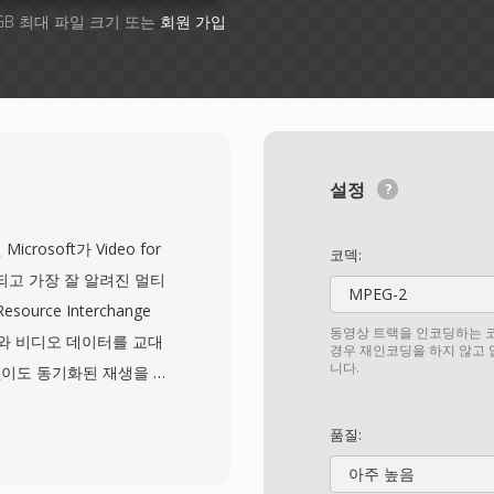
GB 최대 파일 크기 또는
회원 가입
설정
 Microsoft가 Video for
코덱:
래되고 가장 잘 알려진 멀티
MPEG-2
urce Interchange
동영상 트랙을 인코딩하는 코
디오와 비디오 데이터를 교대
경우 재인코딩을 하지 않고
니다.
이도 동기화된 재생을 가
므로, 초기의 Cinepak
4 스트림까지 사실상 모든 코덱으
품질:
한 유연성은 1990년대와
아주 높음