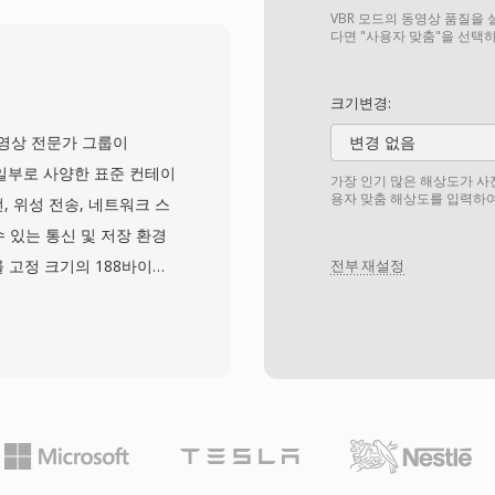
의 폭넓은 채택에 기여했습
VBR 모드의 동영상 품질을 
부 구조로, 더 복잡한 최신
다면 "사용자 맞춤"을 선택
일을 비교적 쉽게 편집하
 다중 오디오 스트림을 지원
크기변경:
능하게 합니다. 그러나 원
5년 동영상 전문가 그룹이
변경 없음
기 제한, 가변 프레임레이
1)의 일부로 사양한 표준 컨테이
가장 인기 많은 해상도가 사
 미지원 등의 한계가 있습니
용자 맞춤 해상도를 입력하여
, 위성 전송, 네트워크 스
한계를 초과하는 파일을 허용하
 있는 통신 및 저장 환경
 역사에도 불구하고, AVI
 고정 크기의 188바이트
전부 재설정
식 중 하나로 남아 있으
 표시, 스트림 식별 정보가
와 편집 도구에서 여전히
구조를 통해 수신기는 신호
 안정적인 저장 매체를 위
간 방송 전달의 핵심 기능
으로 다중화할 수 있으며,
) 테이블이 각 프로그램의 구조와
 오디오 및 비디오 코덱