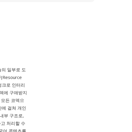
 기술의 일부로 도
esource
대 청크로 인터리
코덱에 구애받지
실상 모든 코덱으
반에 걸쳐 개인
내부 구조로,
하고 처리할 수
다국어 콘텐츠를