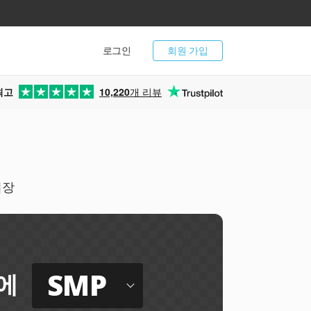
로그인
회원 가입
최고
10,220
개 리뷰
저장
SMP
에