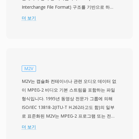
Interchange File Format) 구조를 기반으로 하며,
오디오와 비디오 데이터를 교대 청크로 인터리빙
더 보기
하여 정교한 스트림 관리 없이도 동기화된 재생을
가능하게 합니다. 이 형식은 코덱에 구애받지 않으
므로, 초기의 Cinepak과 Indeo부터 최신 DivX,
Xvid, H.264 스트림까지 사실상 모든 코덱으로 압
축된 비디오를 담을 수 있습니다. 이러한 유연성은
1990년대와 2000년대 전반에 걸쳐 개인용 컴퓨터
M2V
에서의 폭넓은 채택에 기여했습니다. 주목할 만한
M2V는 캡슐화 컨테이너나 관련 오디오 데이터 없
특징 중 하나는 단순한 내부 구조로, 더 복잡한 최
이 MPEG-2 비디오 기본 스트림을 포함하는 파일
신 컨테이너에 비해 바이너리 수준에서 AVI 파일
형식입니다. 1995년 동영상 전문가 그룹에 의해
을 비교적 쉽게 편집하고 처리할 수 있다는 것입니
ISO/IEC 13818-2(ITU-T H.262라고도 함)의 일부
다. AVI는 또한 다중 오디오 스트림을 지원하여, 단
로 표준화된 M2V는 MPEG-2 프로그램 또는 전송
일 파일 내에서 다국어 콘텐츠를 가능하게 합니다.
스트림 내에서 나타나는 것과 동일한 원시 압축 비
더 보기
그러나 원래 사양에는 초기 구현에서의 2GB 파일
디오를 저장하되, 모든 다중화 오버헤드가 제거됩
크기 제한, 가변 프레임레이트에 대한 기본 지원