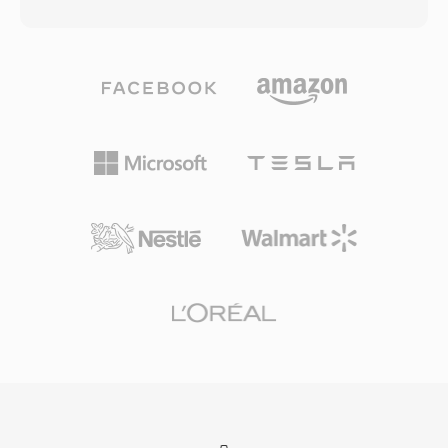
니다. 이 때문에 M2V 파일은 주로 전문 저작 워크
부재, 고급 자막 형식 미지원 등의 한계가 있습니
플로우, 특히 비디오와 오디오 스트림이 최종 컨테
다. OpenDML 확장(AVI 2.0)은 원래 한계를 초과
이너 형식으로 합쳐지기 전에 별도로 준비되고 인
하는 파일을 허용하여 크기 제한 문제를 해결했습
코딩되는 DVD 제작에서 유용합니다. M2V 스트림
니다. 수십 년의 역사에도 불구하고, AVI는 가장 보
은 표준 화질부터 1920x1080 HD까지의 해상도에
편적으로 인정받는 멀티미디어 형식 중 하나로 남
서 인터레이스 및 프로그레시브 스캔 모드를 모두
아 있으며, 모든 주요 운영체제의 미디어 플레이어
지원하며, 비트레이트는 소비자 콘텐츠의 경우 일
와 편집 도구에서 여전히 폭넓게 지원됩니다.
반적으로 2~15Mbps, 전문 용도에서는 최대
80Mbps에 이릅니다. 인트라 코딩 프레임과 예측
프레임을 함께 사용하여 압축 효율과 랜덤 액세스
기능 간의 효과적인 균형을 제공합니다. M2V는 비
디오만 포함하고 오디오나 동기화 정보가 없으므
로, 완전한 재생을 위해서는 별도의 오디오 파일과
의 결합이 필요합니다. DVD 저작 소프트웨어는
일반적으로 AC3 또는 LPCM 오디오 파일과 함께
M2V 입력을 기대하므로, 이 형식은 전문 디스크