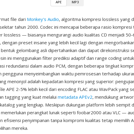
APE
MP3
rmat file dari
Monkey's Audio
, algoritma kompresi lossless yang d
sekitar tahun 2000. Codec ini mencapai beberapa rasio kompresi t
r lossless — biasanya mengurangi audio kualitas CD menjadi 50-
a, dengan preset insane yang lebih kecil lagi dengan mengorbanka
ri bentuk gelombang asli dipertahankan dan dapat direkonstruksi s
in ini menggunakan filter prediksi adaptif dan range coding untuk
asi redundansi dalam audio PCM, dengan beberapa tingkat kompr
 pengguna menyeimbangkan waktu pemrosesan terhadap ukuran 
ng menonjol adalah kepadatan kompresi yang superior: pengujia
ile APE 2-5% lebih kecil dari encoding FLAC atau WavPack yang s
an tagging yang kuat melalui
metadata APEv2
, mendukung artwork 
 katalog yang lengkap. Meskipun dukungan platform lebih sempit 
memerlukan perangkat lunak seperti foobar2000 atau VLC — audi
efisiensi penyimpanan tanpa kompromi kualitas tetap memilih 
ilihan mereka.