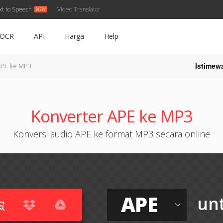
xt to Speech
Video Translator
OCR
API
Harga
Help
Istimew
PE ke MP3
Konverter APE ke MP3
Konversi audio APE ke format MP3 secara online
APE
un