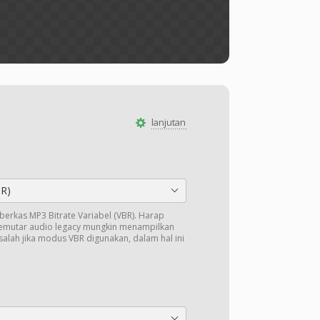
lanjutan
BR)
k berkas MP3 Bitrate Variabel (VBR). Harap
pemutar audio legacy mungkin menampilkan
salah jika modus VBR digunakan, dalam hal ini