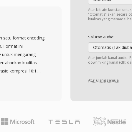
engeksploitasi
erapa tingkat kompresi
Atur bitrate konstan untu
"Otomatis" akan secara o
bangkan waktu
kualitas yang memadai b
gulan yang menonjol
 pengujian sering
Saluran Audio:
ah satu format encoding
ri encoding FLAC atau
. Format ini
Otomatis (Tak diuba
akan tagging yang kuat
y untuk mengurangi
Atur jumlah kanal audio. 
rk album, lirik, dan
ertahankan kualitas
downmixing kanal (cth: dari
n dukungan platform
asio kompresi 10:1.
an memerlukan perangkat
bekerja sama dengan
Atur ulang semua
ofil yang
i standar internasional
npa kompromi kualitas
ifikasi MPEG-1. File MP3
ilihan mereka.
umumnya berkisar dari
n pengguna
 audio. Kompresi yang
s, dan ukuran file yang