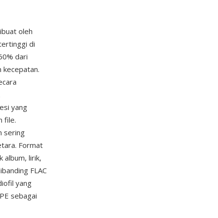
ibuat oleh
ertinggi di
60% dari
n kecepatan.
ecara
esi yang
file.
n sering
etara. Format
album, lirik,
dibanding FLAC
ofil yang
APE sebagai