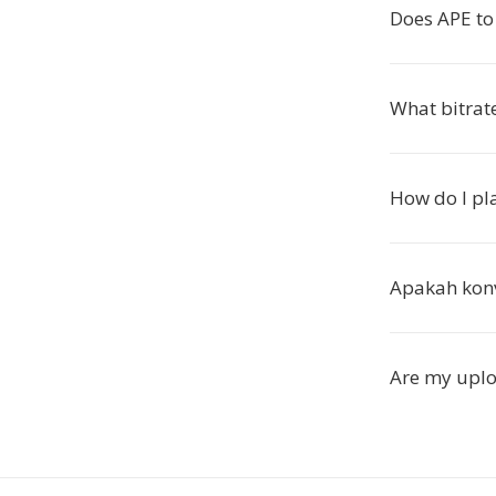
Does APE to
What bitrate
How do I pla
Apakah konv
Are my uplo