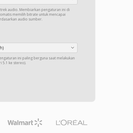
k trek audio. Membiarkan pengaturan ini di
tomatis memilih bitrate untuk mencapai
erdasarkan audio sumber.
h)
Pengaturan ini paling berguna saat melakukan
 5.1 ke stereo).