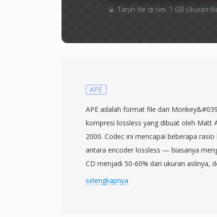
Taruh file di sini. 1 GB Ukuran
APE
APE adalah format file dari Monkey&#039
kompresi lossless yang dibuat oleh Matt 
2000. Codec ini mencapai beberapa rasio k
antara encoder lossless — biasanya meng
CD menjadi 50-60% dari ukuran aslinya, 
yang lebih kecil lagi dengan mengorbankan
selengkapnya
dari bentuk gelombang asli dipertahanka
direkonstruksi secara sempurna. Mesin in