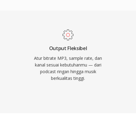
i balik revolusi musik
istribusi musik yang
ap menjadi salah satu
universal di hampir
n perangkat portabel.
Output Fleksibel
Atur bitrate MP3, sample rate, dan
kanal sesuai kebutuhanmu — dari
podcast ringan hingga musik
berkualitas tinggi.