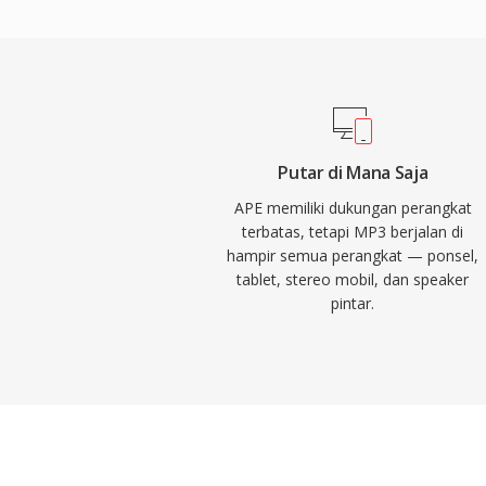
kecil menjadikannya kekuatan pendorong d
digital, memungkinkan penyimpanan dan d
praktis melalui internet. Saat ini, MP3 tet
format audio yang paling didukung secara 
semua pemutar media, sistem operasi, da
Putar di Mana Saja
APE memiliki dukungan perangkat
terbatas, tetapi MP3 berjalan di
hampir semua perangkat — ponsel,
tablet, stereo mobil, dan speaker
pintar.