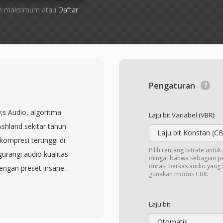
 file maksimum atau
Daftar
Pengaturan
;s Audio, algoritma
Laju bit Variabel (VBR):
Ashland sekitar tahun
Laju bit Konstan (C
ompresi tertinggi di
Pilih rentang bitrate untu
urangi audio kualitas
diingat bahwa sebagian 
durasi berkas audio yang 
dengan preset insane
gunakan modus CBR.
 kecepatan. Setiap bit
n dan dapat
Laju bit:
i menggunakan filter
Otomatis