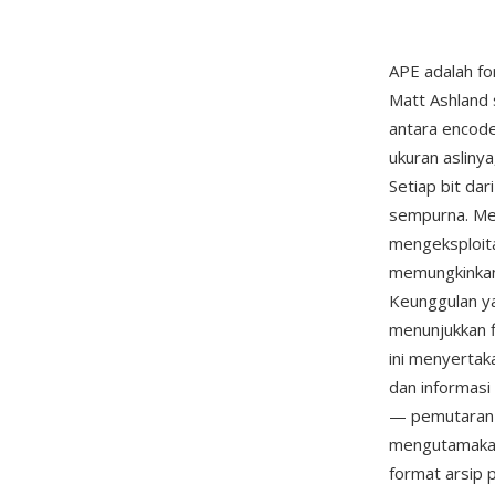
APE adalah fo
Matt Ashland 
antara encode
ukuran asliny
Setiap bit da
sempurna. Mes
mengeksploit
memungkinkan
Keunggulan ya
menunjukkan f
ini menyertak
dan informasi
— pemutaran 
mengutamakan 
format arsip p