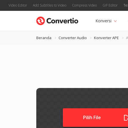
Video Editor
Add Subtitles to Video
Compress Video
GIF Editor
Te
Konversi
Beranda
Converter Audio
Konverter APE
A
Pilih File