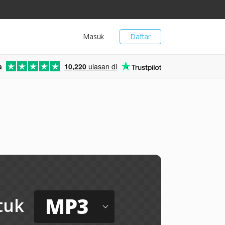
Masuk
Daftar
a
10,220
ulasan di
MP3
tuk