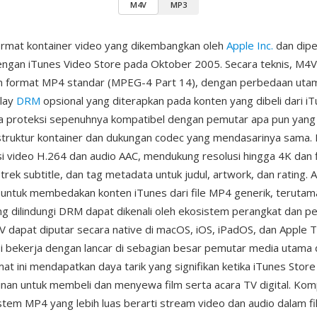
M4V
MP3
ormat kontainer video yang dikembangkan oleh
Apple Inc.
dan dipe
ngan iTunes Video Store pada Oktober 2005. Secara teknis, M4V
an format MP4 standar (MPEG-4 Part 14), dengan perbedaan uta
Play
DRM
opsional yang diterapkan pada konten yang dibeli dari iT
pa proteksi sepenuhnya kompatibel dengan pemutar apa pun yan
truktur kontainer dan dukungan codec yang mendasarinya sama. F
si video H.264 dan audio AAC, mendukung resolusi hingga 4K dan f
rek subtitle, dan tag metadata untuk judul, artwork, dan rating. 
untuk membedakan konten iTunes dari file MP4 generik, terutam
g dilindungi DRM dapat dikenali oleh ekosistem perangkat dan pe
4V dapat diputar secara native di macOS, iOS, iPadOS, dan Apple T
i bekerja dengan lancar di sebagian besar pemutar media utama
mat ini mendapatkan daya tarik yang signifikan ketika iTunes Stor
nan untuk membeli dan menyewa film serta acara TV digital. Komp
tem MP4 yang lebih luas berarti stream video dan audio dalam f