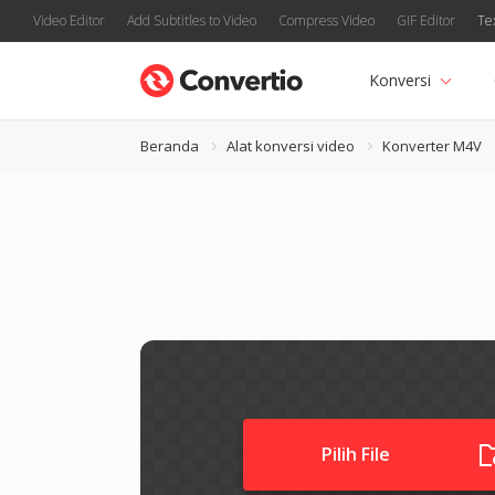
Video Editor
Add Subtitles to Video
Compress Video
GIF Editor
Te
Konversi
Beranda
Alat konversi video
Konverter M4V
Pilih File