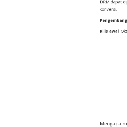
DRM dapat di
konversi.
Pengemban
Rilis awal
: Ok
Mengapa me