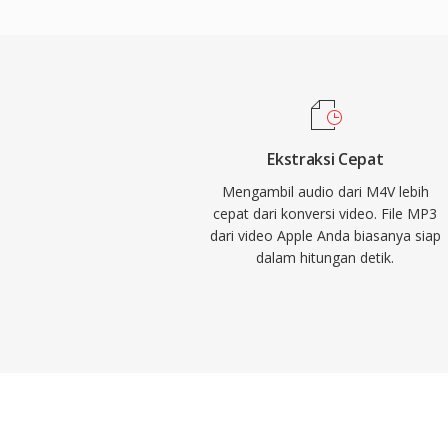
kecil menjadikannya kekuatan pendorong d
digital, memungkinkan penyimpanan dan d
praktis melalui internet. Saat ini, MP3 tet
format audio yang paling didukung secara 
semua pemutar media, sistem operasi, da
Ekstraksi Cepat
Mengambil audio dari M4V lebih
cepat dari konversi video. File MP3
dari video Apple Anda biasanya siap
dalam hitungan detik.