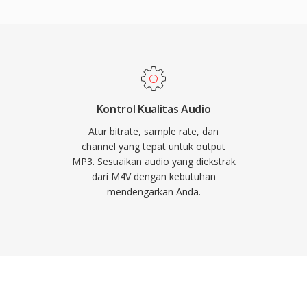
i balik revolusi musik
istribusi musik yang
ap menjadi salah satu
universal di hampir
n perangkat portabel.
Kontrol Kualitas Audio
Atur bitrate, sample rate, dan
channel yang tepat untuk output
MP3. Sesuaikan audio yang diekstrak
dari M4V dengan kebutuhan
mendengarkan Anda.