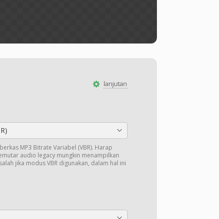
lanjutan
BR)
k berkas MP3 Bitrate Variabel (VBR). Harap
pemutar audio legacy mungkin menampilkan
salah jika modus VBR digunakan, dalam hal ini