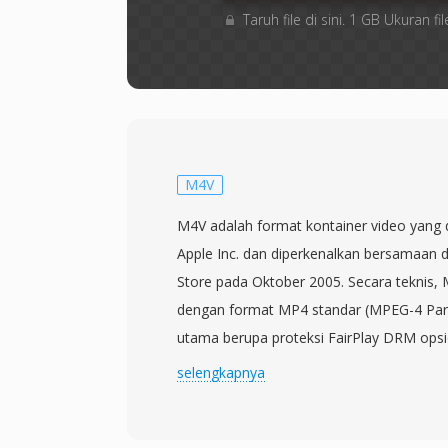
Taruh file di sini. 1 GB Ukuran
M4V
M4V adalah format kontainer video yang
Apple Inc. dan diperkenalkan bersamaan 
Store pada Oktober 2005. Secara teknis, 
dengan format MP4 standar (MPEG-4 Par
utama berupa proteksi FairPlay DRM opsi
pada konten yang dibeli dari iTunes Store
selengkapnya
sepenuhnya kompatibel dengan pemutar 
mendukung MP4, karena struktur kontain