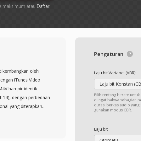
 file maksimum atau
Daftar
Pengaturan
 dikembangkan oleh
Laju bit Variabel (VBR):
dengan iTunes Video
Laju bit Konstan (C
M4V hampir identik
Pilih rentang bitrate untu
t 14), dengan perbedaan
diingat bahwa sebagian 
durasi berkas audio yang 
onal yang diterapkan
gunakan modus CBR.
. File M4V tanpa proteksi
apa pun yang
Laju bit:
er dan dukungan codec
Otomatis