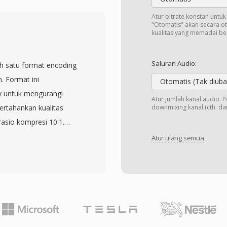
nya berisi video H.264
 4K dan fitur seperti
Atur bitrate konstan untu
"Otomatis" akan secara o
ata untuk judul, artwork,
kualitas yang memadai b
 untuk membedakan
utama agar pembelian
Saluran Audio:
ah satu format encoding
ekosistem perangkat dan
. Format ini
Otomatis (Tak diuba
tar secara native di
y untuk mengurangi
Atur jumlah kanal audio. 
rsi tanpa proteksi
ertahankan kualitas
downmixing kanal (cth: dari
 pemutar media utama di
asio kompresi 10:1.
daya tarik yang
bekerja sama dengan
Atur ulang semua
latform dominan untuk
i standar internasional
digital. Kompatibilitas
ifikasi MPEG-1. File MP3
rarti stream video dan
umumnya berkisar dari
iproses oleh hampir
n pengguna
modern tanpa konversi.
 audio. Kompresi yang
s, dan ukuran file yang