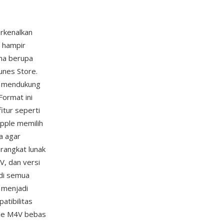
rkenalkan
 hampir
ma berupa
unes Store.
g mendukung
ormat ini
itur seperti
Apple memilih
a agar
rangkat lunak
V, dan versi
 di semua
e menjadi
atibilitas
ile M4V bebas