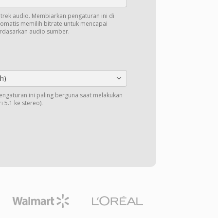
k trek audio. Membiarkan pengaturan ini di
tomatis memilih bitrate untuk mencapai
erdasarkan audio sumber.
h)
Pengaturan ini paling berguna saat melakukan
 5.1 ke stereo).