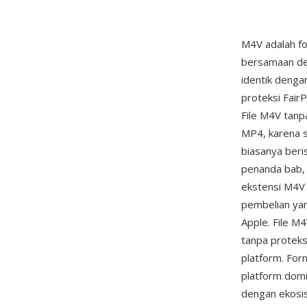
M4V adalah f
bersamaan de
identik deng
proteksi Fair
File M4V tan
MP4, karena s
biasanya beri
penanda bab, t
ekstensi M4V 
pembelian yan
Apple. File M
tanpa proteks
platform. For
platform domi
dengan ekosis