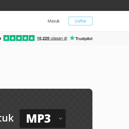
Masuk
Daftar
a
10,220
ulasan di
MP3
tuk