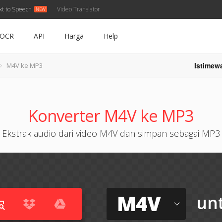
xt to Speech
Video Translator
OCR
API
Harga
Help
Istimew
M4V ke MP3
Konverter M4V ke MP3
Ekstrak audio dari video M4V dan simpan sebagai MP3
M4V
un