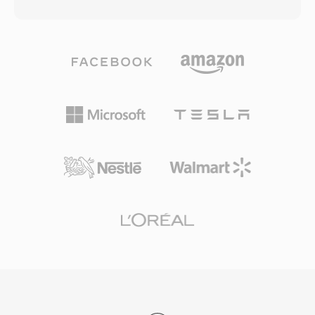
merekonstruksi stream PCM asli secara bit-for-
perangkat dan perangkat lunak Apple. File M4V
bit. Pengguna yang membutuhkan portabilitas
dapat diputar secara native di macOS, iOS,
hanya membawa file lossy; mereka yang
iPadOS, dan Apple TV, dan versi tanpa proteksi
menginginkan kualitas arsip menyimpan
bekerja dengan lancar di sebagian besar
keduanya. Codec ini menangani audio PCM dari
pemutar media utama di semua platform.
integer 8-bit hingga 32-bit dan 32-bit floating
Format ini mendapatkan daya tarik yang
point, dengan sample rate hingga 768 kHz —
signifikan ketika iTunes Store menjadi platform
spesifikasi yang cukup luas untuk konten DSD,
dominan untuk membeli dan menyewa film
yang ditambahkan dukungannya oleh WavPack
serta acara TV digital. Kompatibilitas dengan
5. Rasio kompresi dalam mode lossless murni
ekosistem MP4 yang lebih luas berarti stream
biasanya mencapai 40 hingga 55 persen dari
video dan audio dalam file M4V bebas DRM
ukuran asli, kompetitif dengan FLAC dan sering
dapat diproses oleh hampir semua alat
sedikit lebih baik pada materi tertentu.
pengeditan atau transcoding modern tanpa
Encoding multicore pada versi selanjutnya
konversi.
secara dramatis mempercepat pemrosesan
pada perangkat keras modern. Pustaka open-