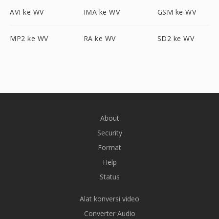
AVI ke WV
IMA ke WV
GSM ke WV
MP2 ke WV
RA ke WV
SD2 ke WV
About
Security
Format
Help
Status
Alat konversi video
Converter Audio