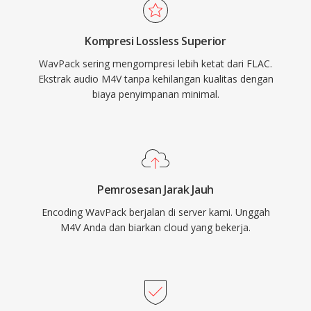
source dirilis di bawah lisensi BSD dan telah
diintegrasikan ke dalam foobar2000, VLC,
Kompresi Lossless Superior
FFmpeg, dan berbagai tool lainnya. WavPack
WavPack sering mengompresi lebih ketat dari FLAC.
juga mendukung metadata yang kaya melalui
Ekstrak audio M4V tanpa kehilangan kualitas dengan
tag APEv2, cue sheet tertanam, dan nilai
biaya penyimpanan minimal.
ReplayGain, memenuhi kebutuhan organisasi
dari perpustakaan musik yang paling teliti
sekalipun.
Pemrosesan Jarak Jauh
Encoding WavPack berjalan di server kami. Unggah
M4V Anda dan biarkan cloud yang bekerja.