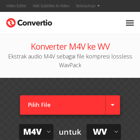
Video Editor
Add Subtitles to Video
Selanjutnya
Konverter M4V ke WV
Ekstrak audio M4V sebagai file kompresi lossless
WavPack
Pilih File
M4V
WV
untuk