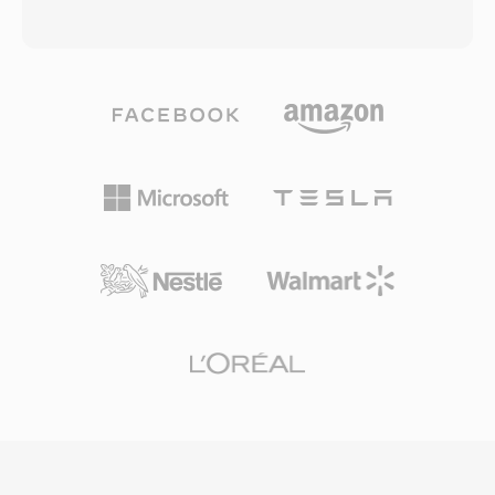
dilindungi DRM dapat dikenali oleh ekosistem
hingga 12,2 kbps — tergantung pada kondisi
perangkat dan perangkat lunak Apple. File M4V
jaringan dan tingkat kebisingan latar belakang.
dapat diputar secara native di macOS, iOS,
Ketika kualitas koneksi menurun, encoder
iPadOS, dan Apple TV, dan versi tanpa proteksi
beralih ke rate yang lebih rendah, menukar
bekerja dengan lancar di sebagian besar
sedikit kejernihan demi keandalan transmisi.
pemutar media utama di semua platform.
Mekanisme adaptif ini didefinisikan oleh
Format ini mendapatkan daya tarik yang
spesifikasi 3GPP dan mewakili salah satu codec
signifikan ketika iTunes Store menjadi platform
suara yang paling banyak digunakan secara
dominan untuk membeli dan menyewa film
global, dipakai dalam miliaran panggilan seluler.
serta acara TV digital. Kompatibilitas dengan
Keunggulan utamanya adalah efisiensi
ekosistem MP4 yang lebih luas berarti stream
kompresi: satu menit audio AMR pada 12,2
video dan audio dalam file M4V bebas DRM
kbps hanya memakan sekitar 90 KB, praktis
dapat diproses oleh hampir semua alat
untuk memo suara, pesan suara, dan MMS
pengeditan atau transcoding modern tanpa
pada jaringan dengan bandwidth terbatas.
konversi.
Keunggulan lainnya adalah deteksi aktivitas
suara dan pembangkitan comfort noise