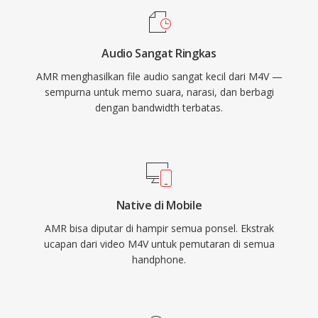
bawaan, yang mengurangi transmisi saat
hening. Meskipun AMR tidak cocok untuk musik
Audio Sangat Ringkas
karena bandwidth-nya yang sempit (300-3400
AMR menghasilkan file audio sangat kecil dari M4V —
Hz), format ini unggul dalam menghasilkan
sempurna untuk memo suara, narasi, dan berbagi
ucapan yang jelas di bawah kondisi jaringan
dengan bandwidth terbatas.
yang menantang.
Native di Mobile
AMR bisa diputar di hampir semua ponsel. Ekstrak
ucapan dari video M4V untuk pemutaran di semua
handphone.