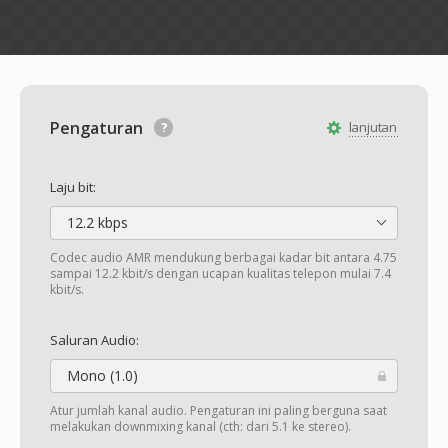
Pengaturan
lanjutan
Laju bit:
12.2 kbps
Codec audio AMR mendukung berbagai kadar bit antara 4.75
sampai 12.2 kbit/s dengan ucapan kualitas telepon mulai 7.4
kbit/s.
Saluran Audio:
Mono (1.0)
Atur jumlah kanal audio. Pengaturan ini paling berguna saat
melakukan downmixing kanal (cth: dari 5.1 ke stereo).