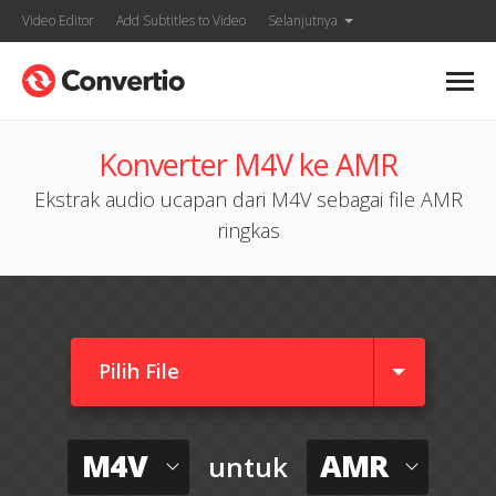
Video Editor
Add Subtitles to Video
Selanjutnya
Konverter M4V ke AMR
Ekstrak audio ucapan dari M4V sebagai file AMR
ringkas
Pilih File
M4V
AMR
untuk