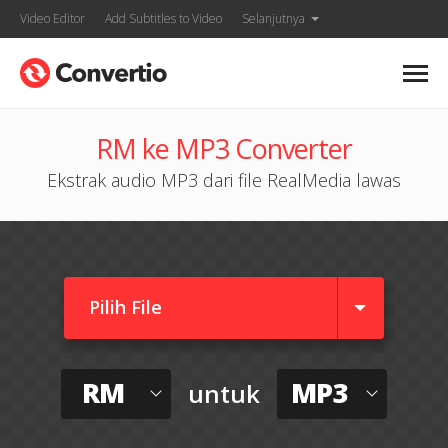
Video Editor
Add Subtitles to Video
Selanjutnya
RM ke MP3 Converter
Ekstrak audio MP3 dari file RealMedia lawas
Pilih File
RM
MP3
untuk