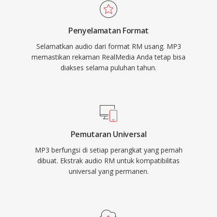
media, sistem operasi, dan perangkat portabel.
organisasi berita, institusi pendidikan, dan
perpustakaan media yang mengadopsi
Penyelamatan Format
RealMedia selama masa puncak
Selamatkan audio dari format RM usang. MP3
popularitasnya.
memastikan rekaman RealMedia Anda tetap bisa
diakses selama puluhan tahun.
Pemutaran Universal
MP3 berfungsi di setiap perangkat yang pernah
dibuat. Ekstrak audio RM untuk kompatibilitas
universal yang permanen.