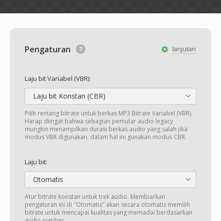
Pengaturan
lanjutan
Laju bit Variabel (VBR):
Laju bit Konstan (CBR)
Pilih rentang bitrate untuk berkas MP3 Bitrate Variabel (VBR).
Harap diingat bahwa sebagian pemutar audio legacy
mungkin menampilkan durasi berkas audio yang salah jika
modus VBR digunakan, dalam hal ini gunakan modus CBR.
Laju bit:
Otomatis
Atur bitrate konstan untuk trek audio. Membiarkan
pengaturan ini di "Otomatis" akan secara otomatis memilih
bitrate untuk mencapai kualitas yang memadai berdasarkan
audio sumber.