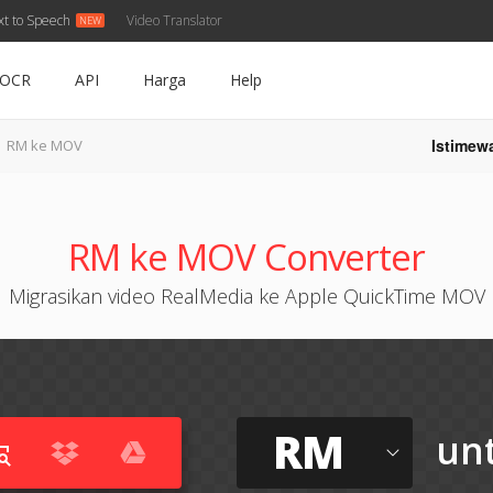
xt to Speech
Video Translator
OCR
API
Harga
Help
Istimew
RM ke MOV
RM ke MOV Converter
Migrasikan video RealMedia ke Apple QuickTime MOV
RM
un