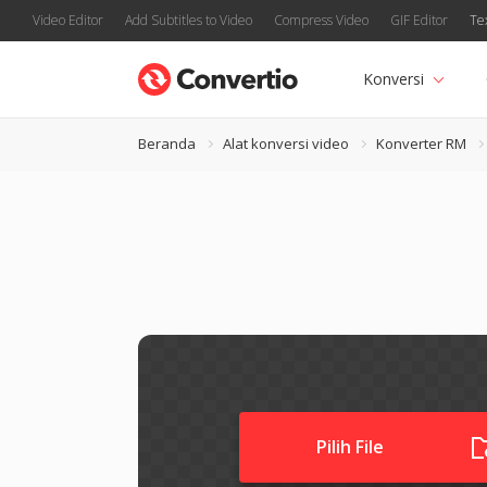
Video Editor
Add Subtitles to Video
Compress Video
GIF Editor
Te
Konversi
Beranda
Alat konversi video
Konverter RM
Pilih File