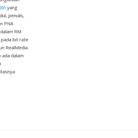
dth
yang
ul, penulis,
an PNA
i dalam RM
pada bit rate
pun RealMedia
p ada dalam
n
tasnya.