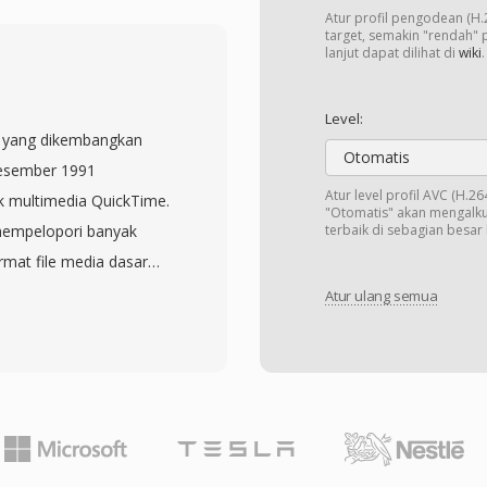
buffer sebelum
Atur profil pengodean (H.
enggunakan encoding
target, semakin "rendah" p
lanjut dapat dilihat di
wiki
.
roprietary yang
emungkinkan pemutaran
Level:
ial-up yang tidak stabil.
a yang dikembangkan
 bit rate berbeda,
Otomatis
Desember 1991
g menyesuaikan kualitas
Atur level profil AVC (H.2
 multimedia QuickTime.
"Otomatis" akan mengalku
ia secara real time.
mempelopori banyak
terbaik di sebagian besar k
nformasi judul, penulis,
mat file media dasar
mbangkan protokol
ermasuk MP4. Kontainer
Atur ulang semua
an format ini untuk
 hierarkis di mana setiap
esi dalam RM dianggap
ai dari trek video dan
n video yang dapat
asi timecode. MOV
ps ketika pendekatan
as termasuk H.264,
 RealMedia sebagian
 AAC, dan PCM, di
eaming modern, file RM
ini, dikombinasikan