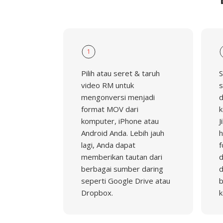
1
Pilih atau seret & taruh
S
video RM untuk
s
mengonversi menjadi
d
format MOV dari
k
komputer, iPhone atau
J
Android Anda. Lebih jauh
h
lagi, Anda dapat
f
memberikan tautan dari
d
berbagai sumber daring
d
seperti Google Drive atau
b
Dropbox.
k