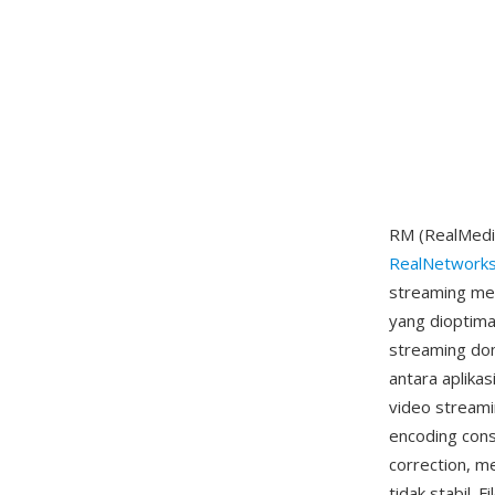
RM (RealMedia
RealNetwork
streaming mel
yang dioptima
streaming dom
antara aplika
video stream
encoding cons
correction, m
tidak stabil.