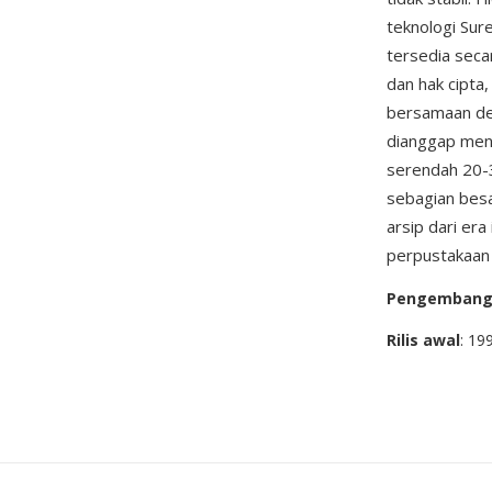
teknologi Su
tersedia secar
dan hak cipt
bersamaan den
dianggap meng
serendah 20-3
sebagian besa
arsip dari era
perpustakaan
Pengemban
Rilis awal
: 19