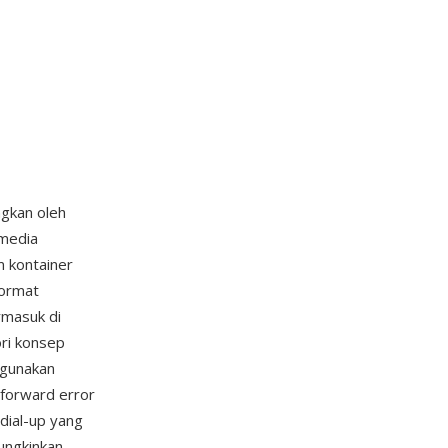
ngkan oleh
 media
m kontainer
format
rmasuk di
ori konsep
ggunakan
 forward error
dial-up yang
ungkinkan