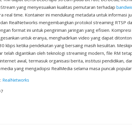
reStream yang menyesuaikan kualitas pemutaran terhadap
bandwi
a real time. Kontainer ini mendukung metadata untuk informasi jud
a, dan RealNetworks mengembangkan protokol streaming RTSP d
gan format ini untuk pengiriman jaringan yang efisien. Kompres
esankan untuk eranya, menghadirkan video yang dapat ditonton 
0 kbps ketika pendekatan yang bersaing masih kesulitan. Meski
r telah digantikan oleh teknologi streaming modern, file RM teta
 internet awal, termasuk organisasi berita, institusi pendidikan, da
 media yang mengadopsi RealMedia selama masa puncak populari
g
:
RealNetworks
97