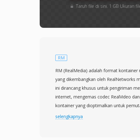
Taruh file di sini. 1 GB Ukuran
RM
RM (RealMedia) adalah format kontainer 
yang dikembangkan oleh RealNetworks mu
ini dirancang khusus untuk pengiriman me
internet, mengemas codec RealVideo dan
kontainer yang dioptimalkan untuk pemut
RM menjadi salah satu format streaming
selengkapnya
1990-an dan awal 2000-an, ketika RealPla
aplikasi media yang paling banyak diinst