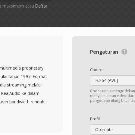
 file maksimum atau
Daftar
Pengaturan
multimedia proprietary
Codec:
lai tahun 1997. Format
H.264 (AVC)
dia streaming melalui
Codec untuk mengodekan 
 RealAudio ke dalam
menyalin aliran video dar
pengodean ulang bila me
aran bandwidth rendah.
 dominan pada akhir
yer termasuk di antara
Profil:
al dan RealNetworks
Otomatis