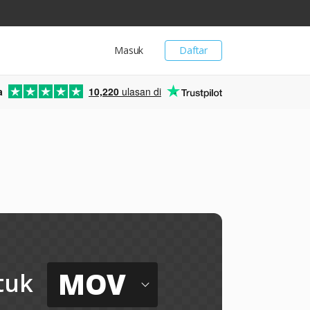
Masuk
Daftar
a
10,220
ulasan di
MOV
tuk