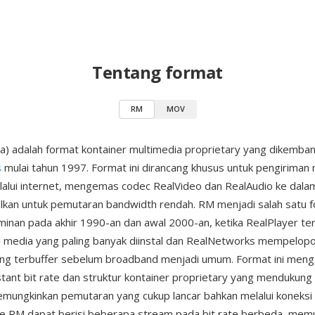
Tentang format
RM
MOV
) adalah format kontainer multimedia proprietary yang dikemba
s
mulai tahun 1997. Format ini dirancang khusus untuk pengiriman
alui internet, mengemas codec RealVideo dan RealAudio ke dala
lkan untuk pemutaran bandwidth rendah. RM menjadi salah satu 
inan pada akhir 1990-an dan awal 2000-an, ketika RealPlayer te
si media yang paling banyak diinstal dan RealNetworks mempelop
ing terbuffer sebelum broadband menjadi umum. Format ini men
tant bit rate dan struktur kontainer proprietary yang mendukung
emungkinkan pemutaran yang cukup lancar bahkan melalui koneksi 
 File RM dapat berisi beberapa stream pada bit rate berbeda, mem