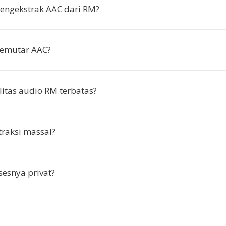
ngekstrak AAC dari RM?
emutar AAC?
itas audio RM terbatas?
traksi massal?
esnya privat?