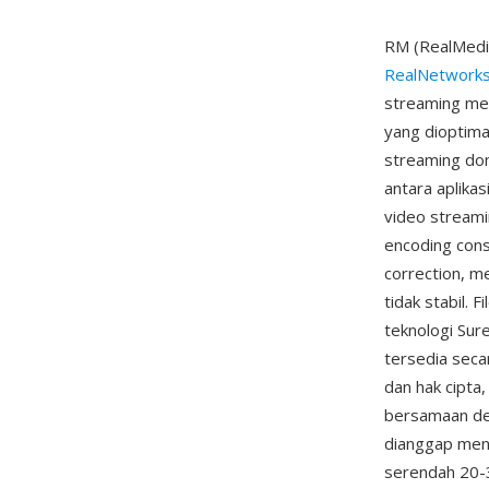
RM (RealMedia
RealNetwork
streaming mel
yang dioptima
streaming dom
antara aplika
video stream
encoding cons
correction, m
tidak stabil.
teknologi Su
tersedia secar
dan hak cipt
bersamaan den
dianggap meng
serendah 20-3