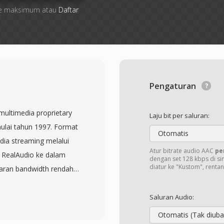
 file maksimum atau
Daftar
Pengaturan
multimedia proprietary
Laju bit per saluran:
lai tahun 1997. Format
Otomatis
dia streaming melalui
Atur bitrate audio AAC
pe
 RealAudio ke dalam
dengan set 128 kbps di si
diatur ke "Kustom", renta
aran bandwidth rendah.
 dominan pada akhir
yer termasuk di antara
Saluran Audio:
al dan RealNetworks
Otomatis (Tak diuba