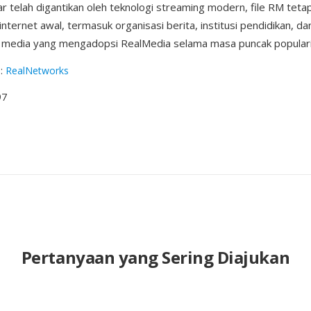
r telah digantikan oleh teknologi streaming modern, file RM teta
 internet awal, termasuk organisasi berita, institusi pendidikan, da
 media yang mengadopsi RealMedia selama masa puncak populari
g
:
RealNetworks
97
Pertanyaan yang Sering Diajukan