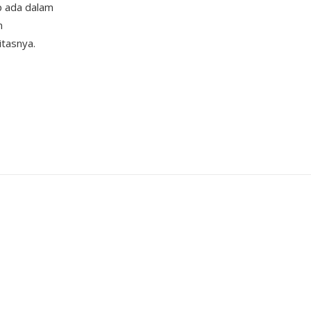
p ada dalam
n
tasnya.