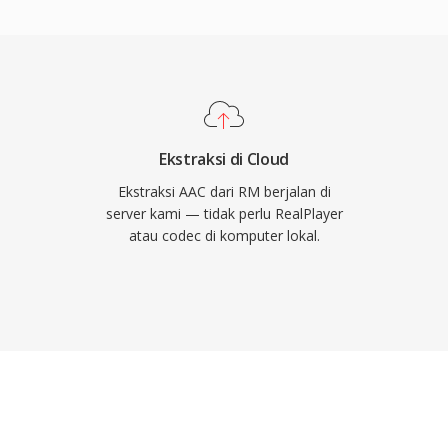
wal, termasuk organisasi
io berkualitas tinggi
akaan media yang
 yang jauh lebih
ak popularitasnya.
le rate dari 8 kHz
cok untuk segala
gga suara surround.
le dan pihak lain
Ekstraksi di Cloud
kat modern, browser,
Ekstraksi AAC dari RM berjalan di
ten AAC secara native
server kami — tidak perlu RealPlayer
atau codec di komputer lokal.