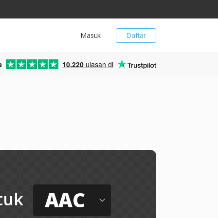
Masuk
Daftar
a
10,220
ulasan di
AAC
tuk