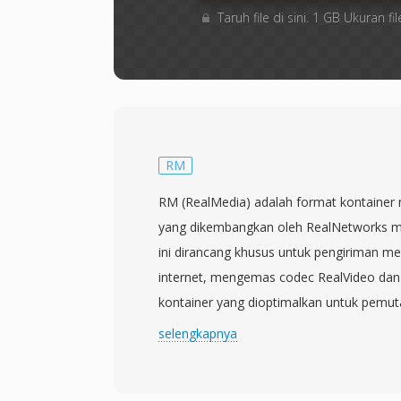
Taruh file di sini. 1 GB Ukuran
RM
RM (RealMedia) adalah format kontainer 
yang dikembangkan oleh RealNetworks mu
ini dirancang khusus untuk pengiriman me
internet, mengemas codec RealVideo dan
kontainer yang dioptimalkan untuk pemut
RM menjadi salah satu format streaming
selengkapnya
1990-an dan awal 2000-an, ketika RealPla
aplikasi media yang paling banyak diinst