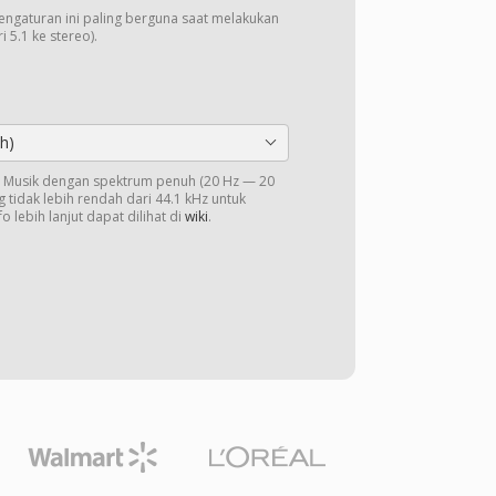
Pengaturan ini paling berguna saat melakukan
 5.1 ke stereo).
h)
o. Musik dengan spektrum penuh (20 Hz — 20
 tidak lebih rendah dari 44.1 kHz untuk
o lebih lanjut dapat dilihat di
wiki
.