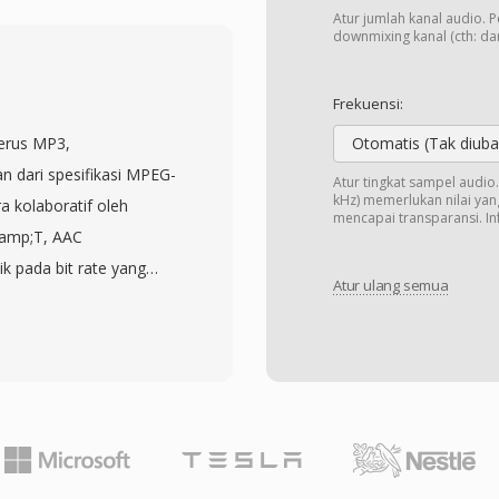
buffer sebelum
Atur jumlah kanal audio. 
enggunakan encoding
downmixing kanal (cth: dari
roprietary yang
emungkinkan pemutaran
Frekuensi:
ial-up yang tidak stabil.
erus MP3,
Otomatis (Tak diuba
 bit rate berbeda,
an dari spesifikasi MPEG-
Atur tingkat sampel audi
g menyesuaikan kualitas
kHz) memerlukan nilai yang
 kolaboratif oleh
mencapai transparansi. Inf
ia secara real time.
&amp;T, AAC
nformasi judul, penulis,
ik pada bit rate yang
mbangkan protokol
Atur ulang semua
 96 kbps umumnya
an format ini untuk
s perseptual. Codec ini
esi dalam RM dianggap
transform yang
n video yang dapat
kustik canggih dan
ps ketika pendekatan
ebagai format audio
 RealMedia sebagian
Phone, iPad), YouTube,
eaming modern, file RM
an pertamanya adalah