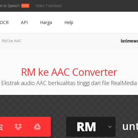
xt to Speech
Video Translator
OCR
API
Harga
Help
Istimew
RM ke AAC
RM ke AAC Converter
Ekstrak audio AAC berkualitas tinggi dari file RealMedia
RM
un