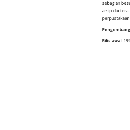
sebagian besa
arsip dari era
perpustakaan
Pengemban
Rilis awal
: 19