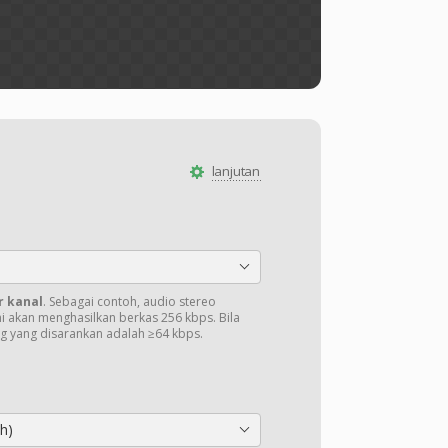
lanjutan
r kanal
. Sebagai contoh, audio stereo
ni akan menghasilkan berkas 256 kbps. Bila
ng yang disarankan adalah ≥64 kbps.
h)