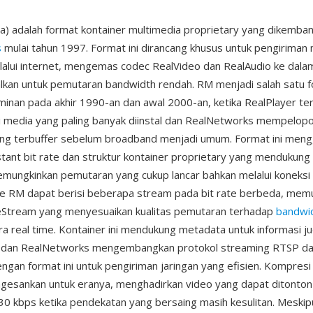
) adalah format kontainer multimedia proprietary yang dikemba
s
mulai tahun 1997. Format ini dirancang khusus untuk pengiriman
alui internet, mengemas codec RealVideo dan RealAudio ke dala
lkan untuk pemutaran bandwidth rendah. RM menjadi salah satu 
inan pada akhir 1990-an dan awal 2000-an, ketika RealPlayer te
si media yang paling banyak diinstal dan RealNetworks mempelop
ing terbuffer sebelum broadband menjadi umum. Format ini men
tant bit rate dan struktur kontainer proprietary yang mendukung
emungkinkan pemutaran yang cukup lancar bahkan melalui koneksi 
 File RM dapat berisi beberapa stream pada bit rate berbeda, mem
reStream yang menyesuaikan kualitas pemutaran terhadap
bandwi
a real time. Kontainer ini mendukung metadata untuk informasi jud
a, dan RealNetworks mengembangkan protokol streaming RTSP d
gan format ini untuk pengiriman jaringan yang efisien. Kompres
esankan untuk eranya, menghadirkan video yang dapat ditonton 
0 kbps ketika pendekatan yang bersaing masih kesulitan. Meski