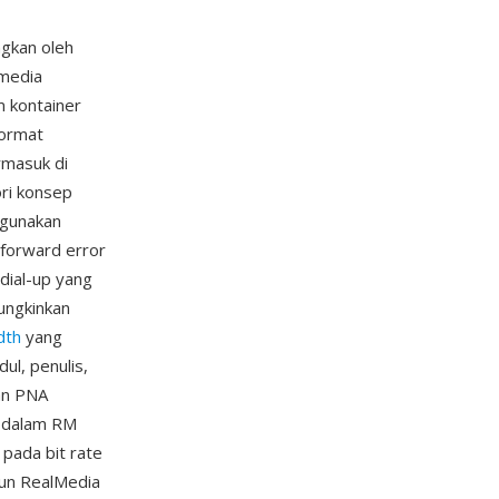
ngkan oleh
 media
m kontainer
format
rmasuk di
ori konsep
ggunakan
 forward error
dial-up yang
ungkinkan
dth
yang
ul, penulis,
an PNA
i dalam RM
pada bit rate
pun RealMedia