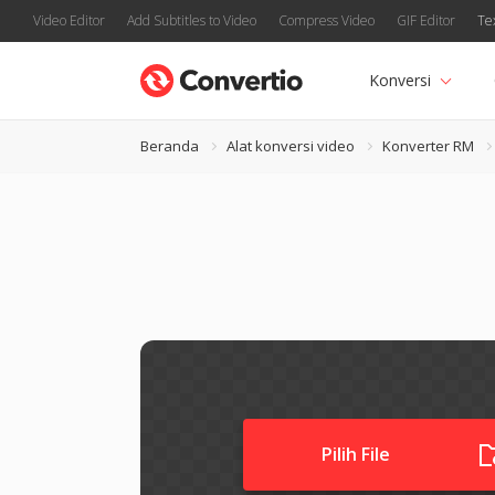
Video Editor
Add Subtitles to Video
Compress Video
GIF Editor
Te
Konversi
Beranda
Alat konversi video
Konverter RM
Pilih File