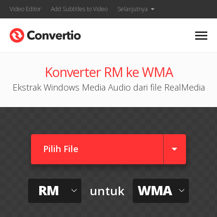
Video Editor
Add Subtitles to Video
Selanjutnya
Konverter RM ke WMA
Ekstrak Windows Media Audio dari file RealMedia
Pilih File
RM
WMA
untuk