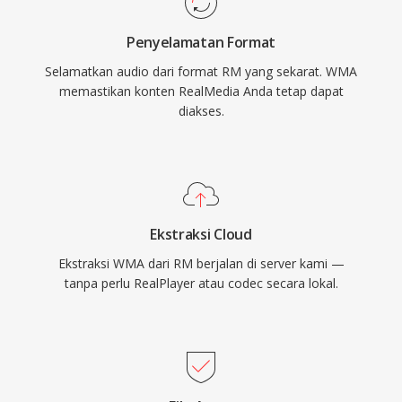
organisasi berita, institusi pendidikan, dan
oleh Windows, tidak memerlukan perangkat
perpustakaan media yang mengadopsi
Penyelamatan Format
lunak pihak ketiga untuk pemutaran di mesin
RealMedia selama masa puncak
Selamatkan audio dari format RM yang sekarat. WMA
Windows mana pun. Dukungan lintas platform
popularitasnya.
memastikan konten RealMedia Anda tetap dapat
telah meningkat melalui pustaka seperti
diakses.
FFmpeg dan GStreamer, meskipun WMA tetap
kurang kompatibel secara universal dibanding
MP3 atau AAC pada perangkat non-Microsoft.
Format ini masih muncul dalam pustaka media
warisan, meskipun codec yang lebih baru
Ekstraksi Cloud
sebagian besar telah menggantikannya untuk
Ekstraksi WMA dari RM berjalan di server kami —
streaming dan penggunaan portabel.
tanpa perlu RealPlayer atau codec secara lokal.