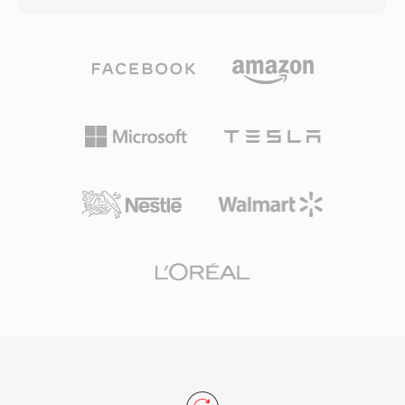
memungkinkan teknologi SureStream yang
mendekati CD pada bitrate serendah 64 kbps
menyesuaikan kualitas pemutaran terhadap
— sekitar setengah dari data rate yang
bandwidth yang tersedia secara real time.
biasanya dibutuhkan MP3 untuk hasil yang
Kontainer ini mendukung metadata untuk
sebanding. Keluarga codec ini berkembang
informasi judul, penulis, dan hak cipta, dan
hingga mencakup WMA Professional untuk
RealNetworks mengembangkan protokol
suara surround dan audio beresolusi tinggi,
streaming RTSP dan PNA bersamaan dengan
WMA Lossless untuk kompresi arsip bit-
format ini untuk pengiriman jaringan yang
perfect, dan WMA Voice yang dioptimalkan
efisien. Kompresi dalam RM dianggap
untuk konten ucapan pada bitrate sangat
mengesankan untuk eranya, menghadirkan
rendah. Integrasi mendalam dengan Windows,
video yang dapat ditonton pada bit rate
Windows Media Player, dan ekosistem Zune
serendah 20-30 kbps ketika pendekatan yang
memberikan WMA keunggulan distribusi yang
bersaing masih kesulitan. Meskipun RealMedia
kuat sepanjang tahun 2000-an, dan dukungan
sebagian besar telah digantikan oleh teknologi
digital rights management (DRM) membuatnya
streaming modern, file RM tetap ada dalam
menarik bagi toko musik online pada era itu.
arsip dari era internet awal, termasuk
Encoding dan decoding ditangani secara native