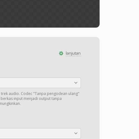
lanjutan
trek audio. Codec "Tanpa pengodean ulang"
i berkas input menjadi output tanpa
mungkinkan.