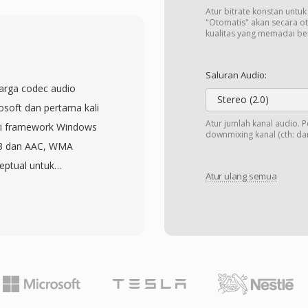
inkronisasi, indikasi
Atur bitrate konstan untu
r paket ini
"Otomatis" akan secara o
kualitas yang memadai b
 resinkronisasi dengan
an penting untuk
Saluran Audio:
dakan transport stream
arga codec audio
uk media penyimpanan
Stereo (2.0)
osoft dan pertama kali
x beberapa program ke
Atur jumlah kanal audio. 
ari framework Windows
downmixing kanal (cth: dari
 Specific Information
P3 dan AAC, WMA
en setiap program.
ptual untuk
c audio dan video,
Atur ulang semua
sebagai kualitas
PEG-2, H.264, atau
bps — sekitar setengah
G. TS adalah tulang
MP3 untuk hasil yang
luruh dunia, digunakan
ng hingga mencakup
SDB serta layanan
an audio beresolusi
tkan HTTP Live
p bit-perfect, dan WMA
 terstandarisasi, dan
apan pada bitrate sangat