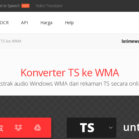
xt to Speech
Video Translator
OCR
API
Harga
Help
Istimew
TS ke WMA
Konverter TS ke WMA
strak audio Windows WMA dari rekaman TS secara onl
TS
un