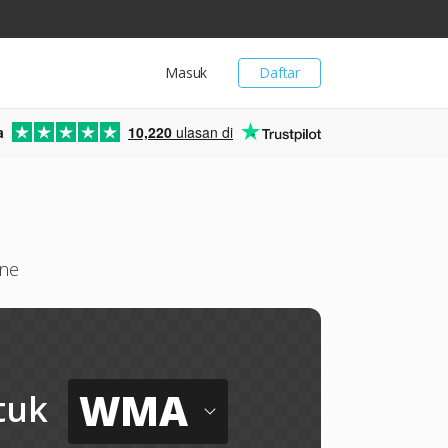
Masuk
Daftar
a
10,220
ulasan di
ine
WMA
tuk