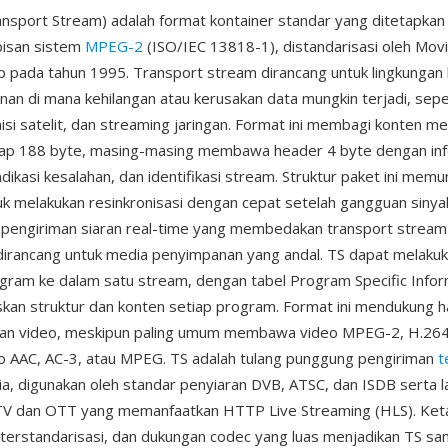
sport Stream) adalah format kontainer standar yang ditetapkan
apisan sistem
MPEG-2
(ISO/IEC 13818-1), distandarisasi oleh Movi
 pada tahun 1995. Transport stream dirancang untuk lingkungan
an di mana kehilangan atau kerusakan data mungkin terjadi, seper
misi satelit, dan streaming jaringan. Format ini membagi konten me
tap 188 byte, masing-masing membawa header 4 byte dengan in
indikasi kesalahan, dan identifikasi stream. Struktur paket ini mem
k melakukan resinkronisasi dengan cepat setelah gangguan siny
 pengiriman siaran real-time yang membedakan transport stream
irancang untuk media penyimpanan yang andal. TS dapat melakuk
ram ke dalam satu stream, dengan tabel Program Specific Infor
kan struktur dan konten setiap program. Format ini mendukung 
dan video, meskipun paling umum membawa video MPEG-2, H.264
o AAC, AC-3, atau MPEG. TS adalah tulang punggung pengiriman
t
nia, digunakan oleh standar penyiaran DVB, ATSC, dan ISDB serta 
TV dan OTT yang memanfaatkan HTTP Live Streaming (HLS). Ket
 terstandarisasi, dan dukungan codec yang luas menjadikan TS 