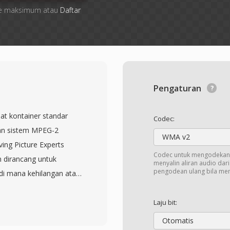
 file maksimum atau
Daftar
Pengaturan
t kontainer standar
Codec:
san sistem MPEG-2
WMA v2
ving Picture Experts
Codec untuk mengodekan 
 dirancang untuk
menyalin aliran audio dar
pengodean ulang bila me
di mana kehilangan atau
evisi siaran, transmisi
ni membagi konten
Laju bit:
 masing-masing
Otomatis