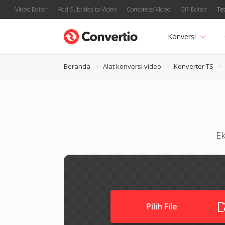
Video Editor
Add Subtitles to Video
Compress Video
GIF Editor
Te
Konversi
Beranda
Alat konversi video
Konverter TS
Ek
Pilih File