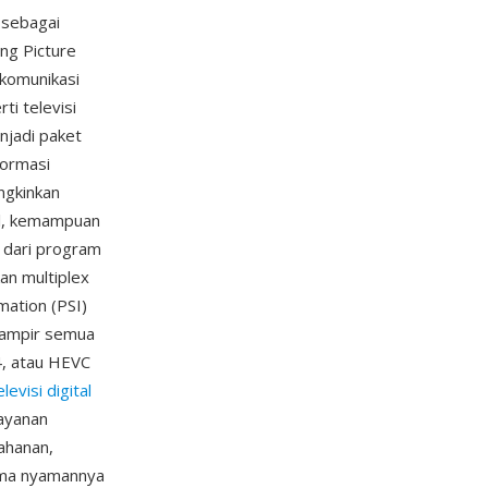
 sebagai
ng Picture
 komunikasi
ti televisi
njadi paket
formasi
ungkinkan
al, kemampuan
 dari program
an multiplex
mation (PSI)
hampir semua
, atau HEVC
elevisi digital
layanan
ahanan,
sama nyamannya