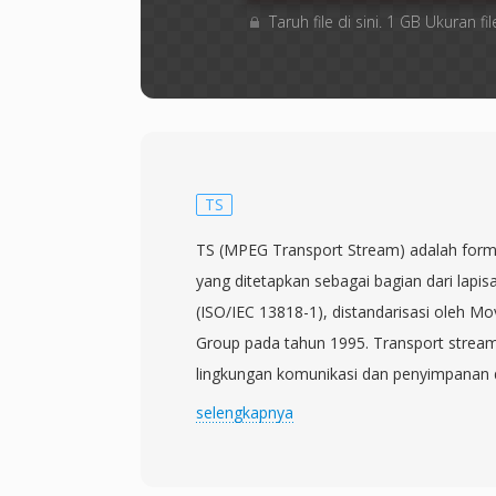
Taruh file di sini. 1 GB Ukuran
TS
TS (MPEG Transport Stream) adalah forma
yang ditetapkan sebagai bagian dari lapi
(ISO/IEC 13818-1), distandarisasi oleh Mo
Group pada tahun 1995. Transport stream
lingkungan komunikasi dan penyimpanan 
kerusakan data mungkin terjadi, seperti tel
selengkapnya
satelit, dan streaming jaringan. Format i
menjadi paket berukuran tetap 188 byte,