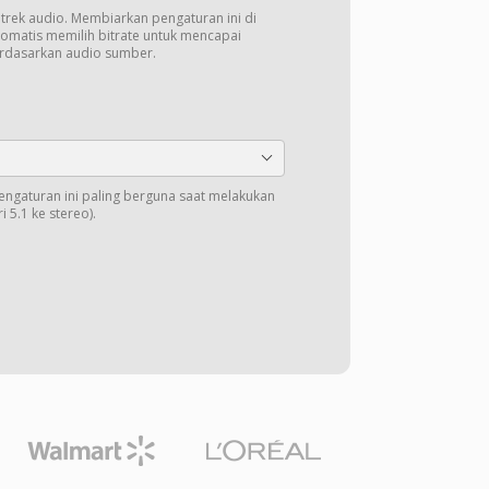
k trek audio. Membiarkan pengaturan ini di
tomatis memilih bitrate untuk mencapai
erdasarkan audio sumber.
Pengaturan ini paling berguna saat melakukan
 5.1 ke stereo).