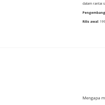
dalam rantai 
Pengemban
Rilis awal
: 19
Mengapa me