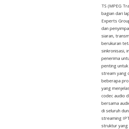
TS (MPEG Tran
bagian dari l
Experts Group
dan penyimpan
siaran, trans
berukuran te
sinkronisasi, 
penerima untu
penting untuk
stream yang d
beberapa prog
yang menjelas
codec audio 
bersama audi
di seluruh du
streaming IP
struktur yang