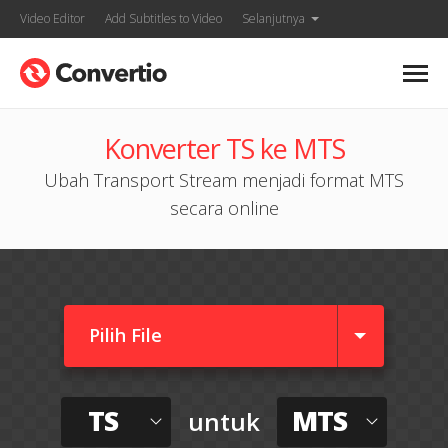
Video Editor
Add Subtitles to Video
Selanjutnya
Konverter TS ke MTS
Ubah Transport Stream menjadi format MTS
secara online
Pilih File
TS
MTS
untuk