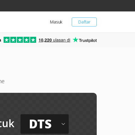
Masuk
Daftar
a
10,220
ulasan di
ne
DTS
tuk