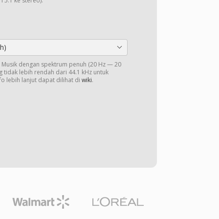
 5.1 ke stereo).
h)
o. Musik dengan spektrum penuh (20 Hz — 20
 tidak lebih rendah dari 44.1 kHz untuk
o lebih lanjut dapat dilihat di
wiki
.