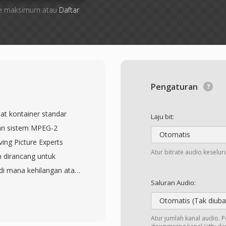
 file maksimum atau
Daftar
Pengaturan
t kontainer standar
Laju bit:
san sistem MPEG-2
Otomatis
ving Picture Experts
Atur bitrate audio keselu
 dirancang untuk
di mana kehilangan atau
Saluran Audio:
evisi siaran, transmisi
ni membagi konten
Otomatis (Tak diuba
 masing-masing
Atur jumlah kanal audio. 