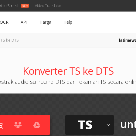
xt to Speech
Video Translator
OCR
API
Harga
Help
Istimew
TS ke DTS
Konverter TS ke DTS
kstrak audio surround DTS dari rekaman TS secara onli
TS
un