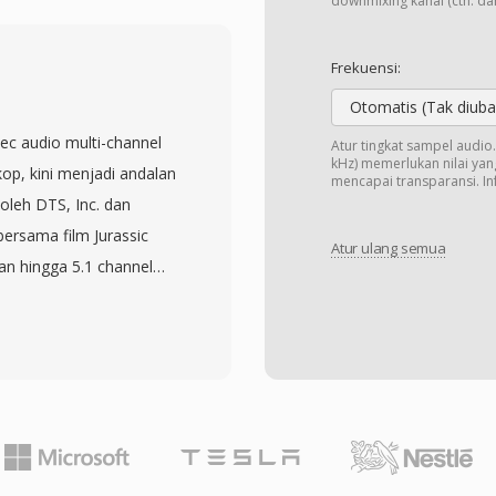
inkronisasi, indikasi
downmixing kanal (cth: dari
r paket ini
 resinkronisasi dengan
Frekuensi:
an penting untuk
Otomatis (Tak diuba
dakan transport stream
ec audio multi-channel
Atur tingkat sampel audi
uk media penyimpanan
kHz) memerlukan nilai yang
op, kini menjadi andalan
mencapai transparansi. Inf
x beberapa program ke
 oleh DTS, Inc. dan
 Specific Information
bersama film Jurassic
Atur ulang semua
en setiap program.
an hingga 5.1 channel
c audio dan video,
anya antara 768 kbps dan
PEG-2, H.264, atau
g yang mengandalkan
G. TS adalah tulang
TS mengalokasikan
luruh dunia, digunakan
 channel,
SDB serta layanan
ika tingkat rendah yang
tkan HTTP Live
dio menggunakan sub-
 terstandarisasi, dan
kuantisasi vektor,