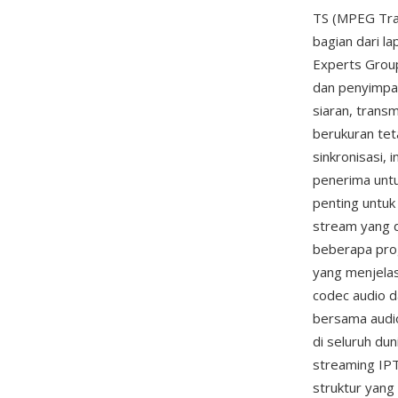
TS (MPEG Tran
bagian dari l
Experts Group
dan penyimpan
siaran, trans
berukuran te
sinkronisasi, 
penerima untu
penting untuk
stream yang d
beberapa prog
yang menjelas
codec audio 
bersama audi
di seluruh du
streaming IP
struktur yang