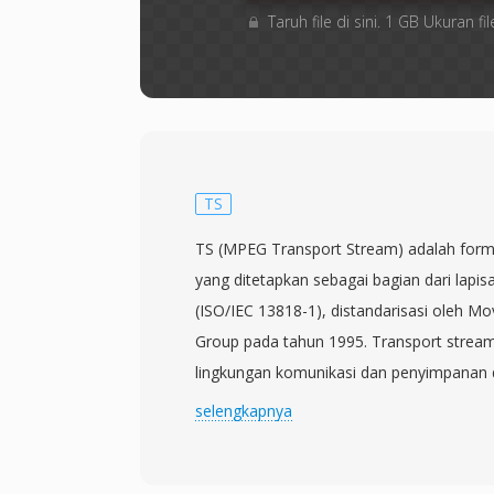
Taruh file di sini. 1 GB Ukuran
TS
TS (MPEG Transport Stream) adalah forma
yang ditetapkan sebagai bagian dari lapi
(ISO/IEC 13818-1), distandarisasi oleh Mo
Group pada tahun 1995. Transport stream
lingkungan komunikasi dan penyimpanan 
kerusakan data mungkin terjadi, seperti tel
selengkapnya
satelit, dan streaming jaringan. Format i
menjadi paket berukuran tetap 188 byte,