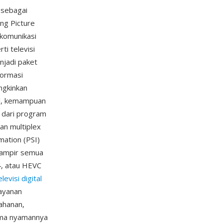
 sebagai
ng Picture
 komunikasi
ti televisi
njadi paket
formasi
ungkinkan
al, kemampuan
 dari program
an multiplex
mation (PSI)
hampir semua
, atau HEVC
elevisi digital
layanan
ahanan,
sama nyamannya