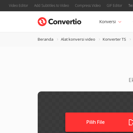
Video Editor
Add Subtitles to Video
Compress Video
GIF Editor
Te
Konversi
Beranda
Alat konversi video
Konverter TS
E
Pilih File