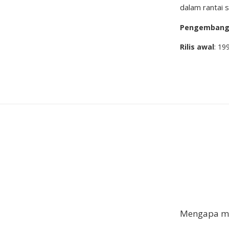
dalam rantai 
Pengemban
Rilis awal
: 19
Mengapa me