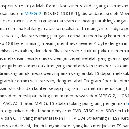
sport Stream) adalah format kontainer standar yang ditetapkan
apisan sistem
MPEG-2
(ISO/IEC 13818-1), distandarisasi oleh Movi
 pada tahun 1995. Transport stream dirancang untuk lingkungan
an di mana kehilangan atau kerusakan data mungkin terjadi, seper
misi satelit, dan streaming jaringan. Format ini membagi konten me
tap 188 byte, masing-masing membawa header 4 byte dengan in
indikasi kesalahan, dan identifikasi stream. Struktur paket ini mem
k melakukan resinkronisasi dengan cepat setelah gangguan siny
 pengiriman siaran real-time yang membedakan transport stream
irancang untuk media penyimpanan yang andal. TS dapat melakuk
ram ke dalam satu stream, dengan tabel Program Specific Infor
kan struktur dan konten setiap program. Format ini mendukung 
dan video, meskipun paling umum membawa video MPEG-2, H.264
o AAC, AC-3, atau MPEG. TS adalah tulang punggung pengiriman
t
nia, digunakan oleh standar penyiaran DVB, ATSC, dan ISDB serta 
TV dan OTT yang memanfaatkan HTTP Live Streaming (HLS). Ket
 terstandarisasi, dan dukungan codec yang luas menjadikan TS 