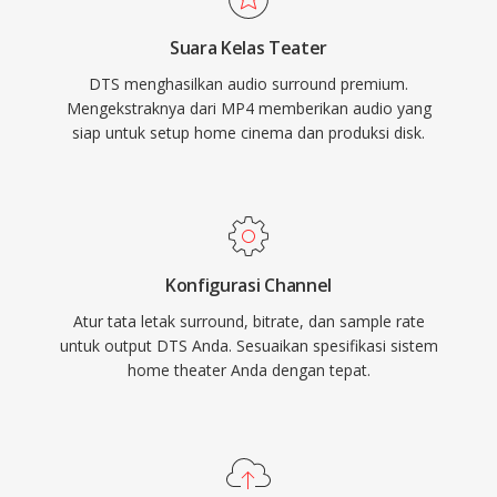
infotainment otomotif, serta error
Suara Kelas Teater
concealment yang kuat yang menutupi
DTS menghasilkan audio surround premium.
gangguan kecil disc atau stream. Bagi siapa
Mengekstraknya dari MP4 memberikan audio yang
pun yang bekerja dengan konten surround
siap untuk setup home cinema dan produksi disk.
sound yang ditujukan untuk media fisik atau
streaming kelas atas, DTS menyediakan jalur
yang terbukti dari mix studio ke ruang tamu.
Konfigurasi Channel
Atur tata letak surround, bitrate, dan sample rate
untuk output DTS Anda. Sesuaikan spesifikasi sistem
home theater Anda dengan tepat.