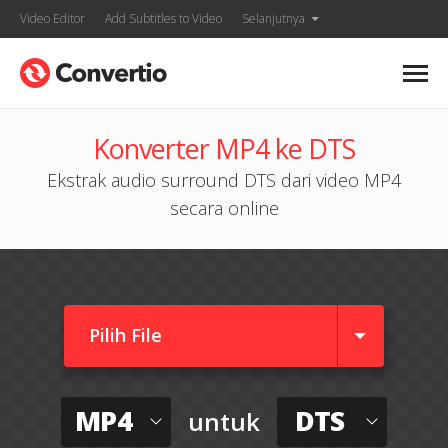
Video Editor
Add Subtitles to Video
Selanjutnya
Konverter MP4 ke DTS
Ekstrak audio surround DTS dari video MP4
secara online
Pilih File
MP4
DTS
untuk