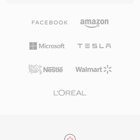
codec yang luas menjadikan MP4 pilihan
antara 768 kbps dan 1,5 Mbps. Berbeda
default untuk platform video online, perangkat
dengan codec pesaing yang mengandalkan
seluler, kamera digital, dan perpustakaan
pemodelan psikoakustik yang agresif, DTS
media sistem operasi. Video HTML5 dengan
mengalokasikan budget data yang lebih tinggi
H.264 dalam MP4 didukung oleh setiap
untuk setiap channel, mempertahankan detail
browser web utama, menetapkan kombinasi ini
spasial dan dinamika tingkat rendah yang lebih
sebagai standar universal untuk pengiriman
halus. Format ini mengkodekan audio
video web. Overhead pengemasan yang
menggunakan sub-band ADPCM yang
efisien, dikombinasikan dengan kemampuan
dikombinasikan dengan kuantisasi vektor,
kompresi codec modern yang dibawanya,
menghasilkan medan suara yang kaya secara
memungkinkan distribusi video berkualitas
perseptual. Varian yang diperluas, DTS-HD
tinggi pada ukuran file yang praktis melalui
Master Audio, menambahkan lapisan ekstensi
jaringan dengan bandwidth terbatas dan
lossless untuk akurasi bit-for-bit hingga 24-
perangkat dengan penyimpanan terbatas.
bit/192 kHz. Kekuatan utamanya meliputi
adopsi perangkat keras yang luas di seluruh AV
receiver, konsol game, dan sistem