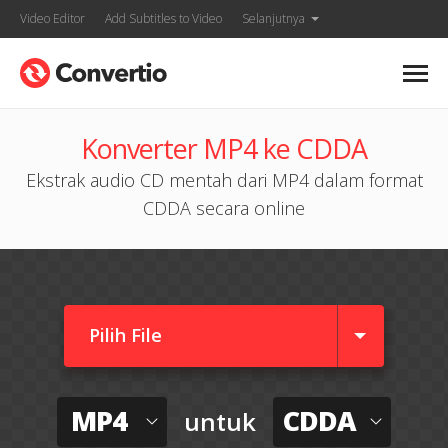
Video Editor
Add Subtitles to Video
Selanjutnya
Konverter MP4 ke CDDA
Ekstrak audio CD mentah dari MP4 dalam format
CDDA secara online
Pilih File
MP4
CDDA
untuk