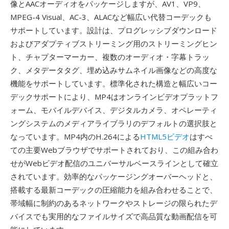
像とAACオーディオをパッケージしますが、AV1、VP9、
MPEG-4 Visual、AC-3、ALACなど幅広い代替コーデックも
サポートしています。設計は、プログレッシブダウンロード
およびアダプティブストリーミング用のストリーミングヒン
ト、チャプターマーカー、複数のオーディオ・字幕トラッ
ク、メタデータタグ、埋め込みサムネイル画像などの高度な
機能をサポートしています。標準化された構造と幅広いコー
デックサポートにより、MP4はオンラインビデオプラットフ
ォーム、モバイルデバイス、デジタルカメラ、オペレーティ
ングシステムのメディアライブラリのデフォルトの選択肢と
なっています。MP4内のH.264による
HTML5ビデオ
はすべ
ての主要Webブラウザでサポートされており、この組み合わ
せがWebビデオ配信のユニバーサルベースラインとして確立
されています。効率的なパッケージングオーバーヘッドと、
搭載する最新コーデックの圧縮能力を組み合わせることで、
帯域幅に制約のあるネットワークやストレージの限られたデ
バイスでも実用的なファイルサイズで高品質な動画配信を可