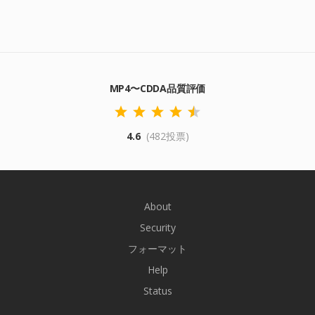
MP4〜CDDA品質評価
4.6
(482投票)
About
Security
フォーマット
Help
Status