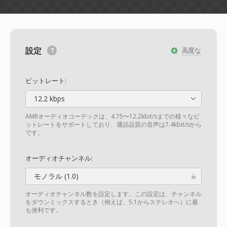
設定
高度な
ビットレート:
12.2 kbps
AMRオーディオコーデックは、4.75〜12.2kbit/sまでの様々なビ
ットレートをサポートしており、通話品質の音声は7.4kbit/sから
です。
オーディオチャンネル:
モノラル (1.0)
オーディオチャンネル数を設定します。この設定は、チャンネル
をダウンミックスするとき（例えば、5.1からステレオへ）に最
も便利です。