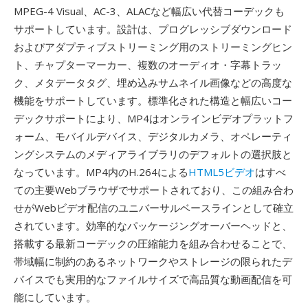
MPEG-4 Visual、AC-3、ALACなど幅広い代替コーデックも
サポートしています。設計は、プログレッシブダウンロード
およびアダプティブストリーミング用のストリーミングヒン
ト、チャプターマーカー、複数のオーディオ・字幕トラッ
ク、メタデータタグ、埋め込みサムネイル画像などの高度な
機能をサポートしています。標準化された構造と幅広いコー
デックサポートにより、MP4はオンラインビデオプラットフ
ォーム、モバイルデバイス、デジタルカメラ、オペレーティ
ングシステムのメディアライブラリのデフォルトの選択肢と
なっています。MP4内のH.264による
HTML5ビデオ
はすべ
ての主要Webブラウザでサポートされており、この組み合わ
せがWebビデオ配信のユニバーサルベースラインとして確立
されています。効率的なパッケージングオーバーヘッドと、
搭載する最新コーデックの圧縮能力を組み合わせることで、
帯域幅に制約のあるネットワークやストレージの限られたデ
バイスでも実用的なファイルサイズで高品質な動画配信を可
能にしています。