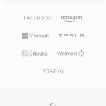
バイス、デジタルカメラ、オペレーティングシス
に移行し、わずかな明瞭さと引き換えに伝送の信
テムのメディアライブラリのデフォルトの選択肢
頼性を確保します。この適応メカニズムは3GPP
となっています。MP4内のH.264によるHTML5
仕様で定義されており、数十億回のモバイル通話
ビデオはすべての主要Webブラウザでサポート
で使用される世界で最も広く展開されている音声
されており、この組み合わせがWebビデオ配信
コーデックの一つです。主な利点は圧縮効率です
のユニバーサルベースラインとして確立されてい
— 12.2 kbpsでのAMRオーディオ1分間はわずか
ます。効率的なパッケージングオーバーヘッド
約90 KBで、帯域幅が制限されたネットワークで
と、搭載する最新コーデックの圧縮能力を組み合
のボイスメモ、ボイスメール、MMSに実用的で
わせることで、帯域幅に制約のあるネットワーク
す。もう一つの利点は、音声アクティビティ検出
やストレージの限られたデバイスでも実用的なフ
とコンフォートノイズ生成が組み込まれており、
ァイルサイズで高品質な動画配信を可能にしてい
無音時の伝送を削減します。AMRはその狭い帯
ます。
域幅(300-3400 Hz)のため音楽には不向きです
が、厳しいネットワーク条件下での明瞭な音声配
信に優れています。