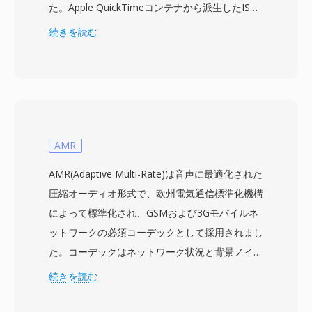
た。Apple QuickTimeコンテナから派生したISO
ベースメディアファイルフォーマット (MPEG-4
続きを読む
Part 12) を基盤とし、MP4は事実上あらゆる種
類のメディアデータをカプセル化できる階層的な
アトム/ボックス構造を使用しています。コンテ
ナは最も一般的にH.264またはH.265映像とAAC
オーディオをパッケージしますが、AV1、VP9、
MPEG-4 Visual、AC-3、ALACなど幅広い代替コ
AMR
ーデックもサポートしています。設計は、プログ
AMR(Adaptive Multi-Rate)は音声に最適化された
レッシブダウンロードおよびアダプティブストリ
圧縮オーディオ形式で、欧州電気通信標準化機構
ーミング用のストリーミングヒント、チャプター
によって標準化され、GSMおよび3Gモバイルネ
マーカー、複数のオーディオ・字幕トラック、メ
ットワークの必須コーデックとして採用されまし
タデータタグ、埋め込みサムネイル画像などの高
た。コーデックはネットワーク状況と背景ノイズ
度な機能をサポートしています。標準化された構
レベルに応じて、4.75から12.2 kbpsまでの8つの
続きを読む
造と幅広いコーデックサポートにより、MP4は
ビットレート間を動的に切り替えます。リンク品
オンラインビデオプラットフォーム、モバイルデ
質が低下すると、エンコーダーはより低いレート