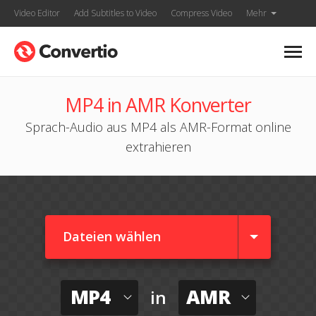
Video Editor
Add Subtitles to Video
Compress Video
Mehr
MP4 in AMR Konverter
Sprach-Audio aus MP4 als AMR-Format online
extrahieren
Dateien wählen
MP4
AMR
in