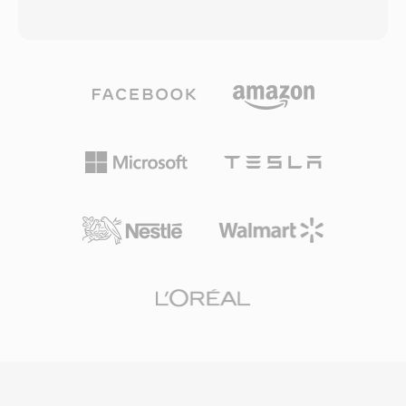
eingebettete Vorschaubilder. Eine
Bitraten — von 4,75 bis 12,2 kbps — abhängig
standardisierte Struktur und breite Codec-
von Netzwerkbedingungen und
Unterstützung haben MP4 zur Standardwahl für
Hintergrundgeräuschen. Bei sinkender
Online-Videoplattformen, mobile Geräte,
Verbindungsqualität schaltet der Encoder auf
Digitalkameras und Betriebssystem-
eine niedrigere Rate um und tauscht
Medienbibliotheken gemacht. HTML5-Video mit
geringfügige Klarheit gegen
H.264 in MP4 wird von jedem großen
Uebertragungssicherheit. Dieser adaptive
Webbrowser unterstützt und etabliert diese
Mechanismus ist in den 3GPP-Spezifikationen
Kombination als universelle Baseline für Web-
definiert und stellt einen der weltweit am
Videobereitstellung. Effizienter Verpackungs-
häufigsten eingesetzten Sprachcodecs dar, der
Overhead kombiniert mit den
in Milliarden von Mobilfunkgesprächen zum
Kompressionsmöglichkeiten moderner Codecs
Einsatz kommt. Der Hauptvorteil ist die
ermöglicht hochwertige Videoverteilung bei
Kompressionseffizienz: Eine Minute AMR-Audio
praxisgerechten Dateigrössen über
bei 12,2 kbps belegt nur etwa 90 KB — ideal für
bandbreitenbeschränkte Netzwerke und
Sprachmemos, Mailbox und MMS in
speicherlimitierte Geräte.
bandbreitenbeschränkten Netzen. Ein weiterer