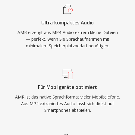
Vorteil ist die integrierte
Sprachaktivitätserkennung und
Ultra-kompaktes Audio
Komfortgeräuscherzeugung, die die
AMR erzeugt aus MP4-Audio extrem kleine Dateien
Übertragung während Stille reduziert. Für Musik
— perfekt, wenn Sie Sprachaufnahmen mit
ist AMR aufgrund der geringen Bandbreite
minimalem Speicherplatzbedarf benötigen.
(300-3400 Hz) ungeeignet, doch für
verständliche Sprachwiedergabe unter
schwierigen Netzwerkbedingungen ist der
Codec unerreicht.
Für Mobilgeräte optimiert
AMR ist das native Sprachformat vieler Mobiltelefone.
Aus MP4 extrahiertes Audio lässt sich direkt auf
Smartphones abspielen.