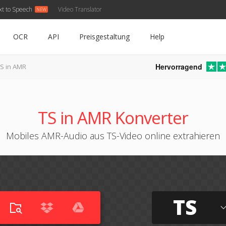
xt to Speech
Video Translator
OCR
API
Preisgestaltung
Help
Hervorragend
S in AMR
TS in AMR Konverter
Mobiles AMR-Audio aus TS-Video online extrahieren
TS