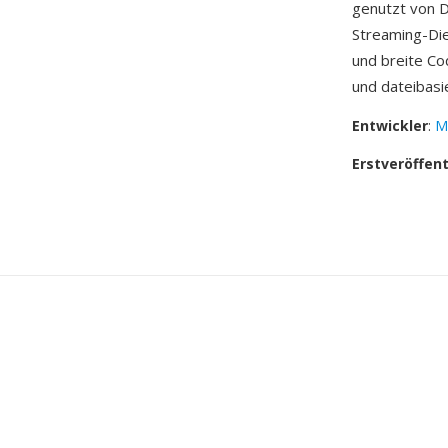
genutzt von 
Streaming-Die
und breite C
und dateibas
Entwickler
:
M
Erstveröffen