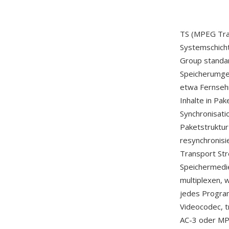
TS (MPEG Tran
Systemschicht
Group standar
Speicherumgeb
etwa Fernsehr
Inhalte in Pa
Synchronisati
Paketstruktur
resynchronisi
Transport St
Speichermedie
multiplexen, 
jedes Program
Videocodec, 
AC-3 oder MP