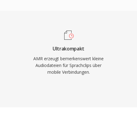
maßen einsetzbar in
ompressionseffizienz:
fnahme-Workflows.
egt nur etwa 90 KB —
 in
er Vorteil ist die
ragung während Stille
Ultrakompakt
 geringen Bandbreite
AMR erzeugt bemerkenswert kleine
ändliche
Audiodateien für Sprachclips über
mobile Verbindungen.
werkbedingungen ist der