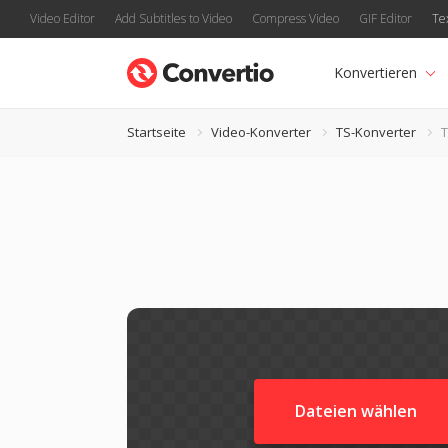
Video Editor
Add Subtitles to Video
Compress Video
GIF Editor
Te
Konvertieren
Startseite
Video-Konverter
TS-Konverter
T
Dateien wählen