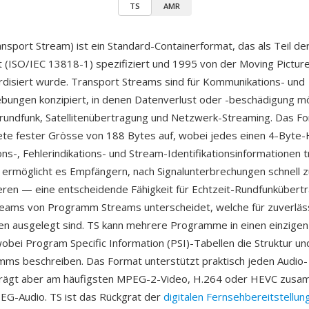
TS
AMR
sport Stream) ist ein Standard-Containerformat, das als Teil de
 (ISO/IEC 13818-1) spezifiziert und 1995 von der Moving Pictur
disiert wurde. Transport Streams sind für Kommunikations- und
ungen konzipiert, in denen Datenverlust oder -beschädigung mö
undfunk, Satellitenübertragung und Netzwerk-Streaming. Das For
kete fester Grösse von 188 Bytes auf, wobei jedes einen 4-Byte
ons-, Fehlerindikations- und Stream-Identifikationsinformationen t
 ermöglicht es Empfängern, nach Signalunterbrechungen schnell z
eren — eine entscheidende Fähigkeit für Echtzeit-Rundfunkübertr
reams von Programm Streams unterscheidet, welche für zuverläs
n ausgelegt sind. TS kann mehrere Programme in einen einzige
wobei Program Specific Information (PSI)-Tabellen die Struktur un
ms beschreiben. Das Format unterstützt praktisch jeden Audio-
trägt aber am häufigsten MPEG-2-Video, H.264 oder HEVC zusa
EG-Audio. TS ist das Rückgrat der
digitalen Fernsehbereitstellun