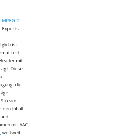
r
MPEG-2
-
e Experts
glich ist —
mat teilt
-Header mit
rägt. Diese
u
agung, die
sige
n Stream
d den Inhalt
 und
mmen mit AAC,
g
weltweit,