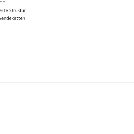
OTT-
erte Struktur
-Sendeketten