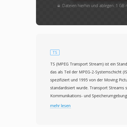
Dateien hierhin und ablegen. 1 GB
TS
TS (MPEG Transport Stream) ist ein Stan
das als Teil der MPEG-2-Systemschicht (I
spezifiziert und 1995 von der Moving Pict
standardisiert wurde. Transport Streams s
Kommunikations- und Speicherumgebungen
Datenverlust oder -beschädigung möglich
mehr lesen
Fernsehrundfunk, Satellitenübertragung 
Das Format teilt Inhalte in Pakete fester