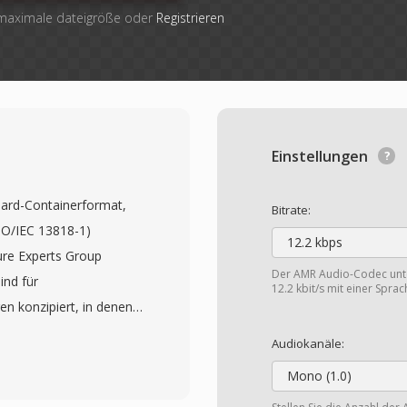
 maximale dateigröße oder
Registrieren
Einstellungen
dard-Containerformat,
Bitrate:
SO/IEC 13818-1)
12.2 kbps
ure Experts Group
Der AMR Audio-Codec unter
ind für
12.2 kbit/s mit einer Sprach
 konzipiert, in denen
 ist — etwa
Audiokanäle:
und Netzwerk-Streaming.
Mono (1.0)
 Grösse von 188 Bytes