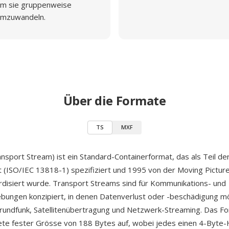
m sie gruppenweise
mzuwandeln.
Über die Formate
TS
MXF
sport Stream) ist ein Standard-Containerformat, das als Teil de
 (ISO/IEC 13818-1) spezifiziert und 1995 von der Moving Pictur
disiert wurde. Transport Streams sind für Kommunikations- und
ungen konzipiert, in denen Datenverlust oder -beschädigung mö
undfunk, Satellitenübertragung und Netzwerk-Streaming. Das For
kete fester Grösse von 188 Bytes auf, wobei jedes einen 4-Byte