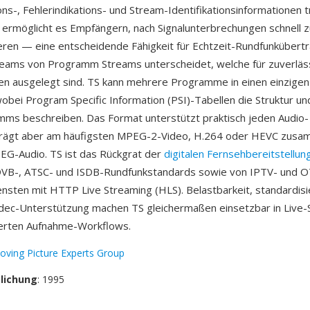
ons-, Fehlerindikations- und Stream-Identifikationsinformationen t
 ermöglicht es Empfängern, nach Signalunterbrechungen schnell z
eren — eine entscheidende Fähigkeit für Echtzeit-Rundfunkübertr
reams von Programm Streams unterscheidet, welche für zuverläs
n ausgelegt sind. TS kann mehrere Programme in einen einzige
wobei Program Specific Information (PSI)-Tabellen die Struktur un
ms beschreiben. Das Format unterstützt praktisch jeden Audio-
trägt aber am häufigsten MPEG-2-Video, H.264 oder HEVC zusa
EG-Audio. TS ist das Rückgrat der
digitalen Fernsehbereitstellun
DVB-, ATSC- und ISDB-Rundfunkstandards sowie von IPTV- und 
nsten mit HTTP Live Streaming (HLS). Belastbarkeit, standardisi
odec-Unterstützung machen TS gleichermaßen einsetzbar in Live
ierten Aufnahme-Workflows.
oving Picture Experts Group
tlichung
: 1995