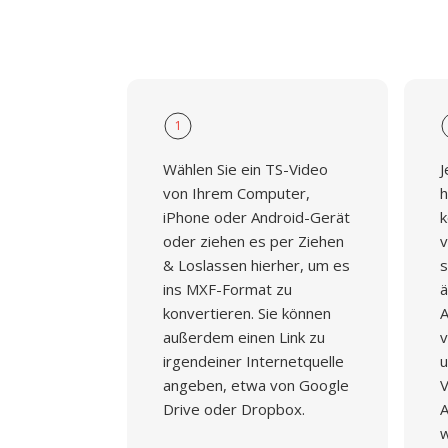
1
Wählen Sie ein TS-Video
J
von Ihrem Computer,
h
iPhone oder Android-Gerät
k
oder ziehen es per Ziehen
v
& Loslassen hierher, um es
s
ins MXF-Format zu
ä
konvertieren. Sie können
A
außerdem einen Link zu
v
irgendeiner Internetquelle
u
angeben, etwa von Google
V
Drive oder Dropbox.
A
w