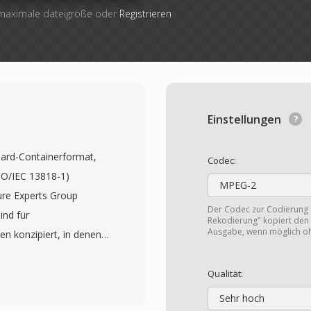
 maximale dateigröße oder
Registrieren
Einstellungen
dard-Containerformat,
Codec:
SO/IEC 13818-1)
MPEG-2
ure Experts Group
Der Codec zur Codierung
ind für
Rekodierung" kopiert den 
Ausgabe, wenn möglich o
 konzipiert, in denen
 ist — etwa
und Netzwerk-Streaming.
Qualität:
 Grösse von 188 Bytes
Sehr hoch