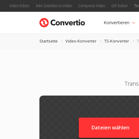
Video Editor
Add Subtitles to Video
Compress Video
GIF Editor
Te
Konvertieren
Startseite
Video-Konverter
TS-Konverter
T
Trans
Dateien wählen