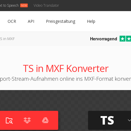
xt to Speech
Video Translator
OCR
API
Preisgestaltung
Help
Hervorragend
S in MXF
TS in MXF Konverter
port-Stream-Aufnahmen online ins MXF-Format konver
TS