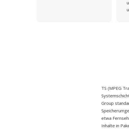
u
u
TS (MPEG Tran
Systemschicht
Group standar
Speicherumgeb
etwa Fernsehr
Inhalte in Pa