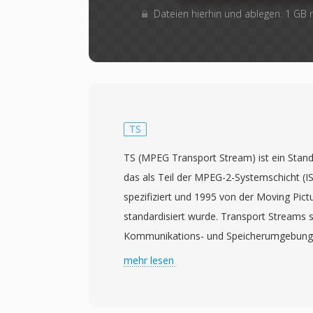
Dateien hierhin und ablegen. 1 GB
TS
TS (MPEG Transport Stream) ist ein Stan
das als Teil der MPEG-2-Systemschicht (I
spezifiziert und 1995 von der Moving Pict
standardisiert wurde. Transport Streams s
Kommunikations- und Speicherumgebungen
Datenverlust oder -beschädigung möglich
mehr lesen
Fernsehrundfunk, Satellitenübertragung 
Das Format teilt Inhalte in Pakete fester