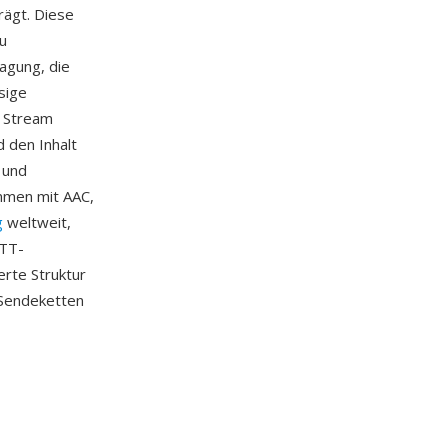
rägt. Diese
u
agung, die
sige
n Stream
d den Inhalt
 und
mmen mit AAC,
g
weltweit,
OTT-
erte Struktur
-Sendeketten