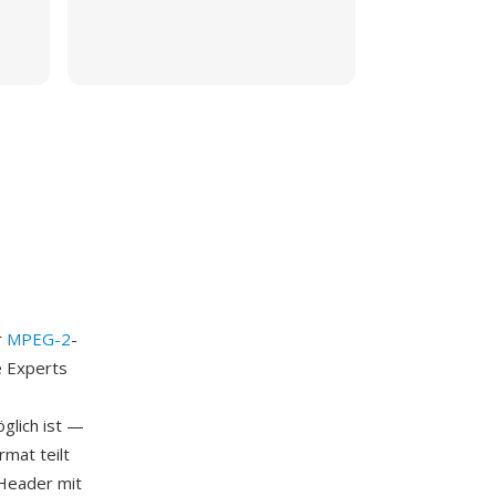
r
MPEG-2
-
e Experts
glich ist —
mat teilt
-Header mit