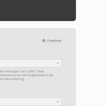
Erweiterte
 der Videospur. Der Codec "Ohne
Videostrom von der Eingabedatei in die
hne Neucodierung.