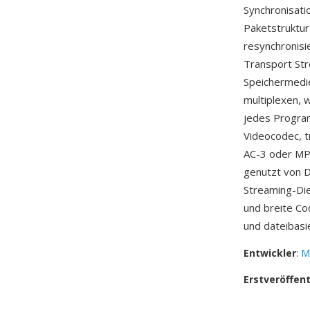
Synchronisati
Paketstruktur
resynchronisi
Transport St
Speichermedie
multiplexen, 
jedes Program
Videocodec, 
AC-3 oder MP
genutzt von 
Streaming-Die
und breite C
und dateibas
Entwickler
:
M
Erstveröffen