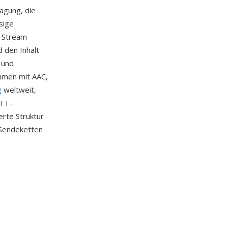
agung, die
sige
n Stream
d den Inhalt
 und
mmen mit AAC,
g
weltweit,
OTT-
erte Struktur
-Sendeketten