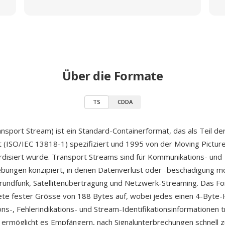
Über die Formate
TS
CDDA
sport Stream) ist ein Standard-Containerformat, das als Teil de
 (ISO/IEC 13818-1) spezifiziert und 1995 von der Moving Pictur
disiert wurde. Transport Streams sind für Kommunikations- und
ungen konzipiert, in denen Datenverlust oder -beschädigung mö
undfunk, Satellitenübertragung und Netzwerk-Streaming. Das For
kete fester Grösse von 188 Bytes auf, wobei jedes einen 4-Byte
ons-, Fehlerindikations- und Stream-Identifikationsinformationen t
 ermöglicht es Empfängern, nach Signalunterbrechungen schnell z