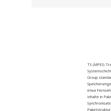
TS (MPEG Tran
Systemschicht
Group standar
Speicherumgeb
etwa Fernsehr
Inhalte in Pa
Synchronisati
Paketstruktur