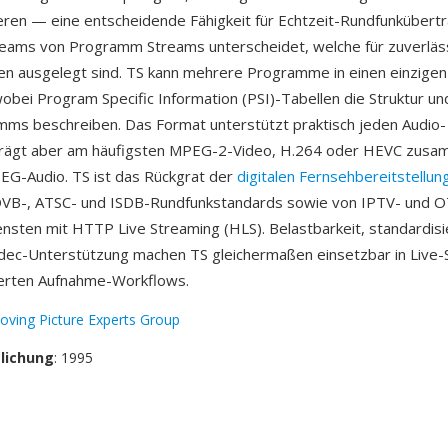
eren — eine entscheidende Fähigkeit für Echtzeit-Rundfunkübertr
reams von Programm Streams unterscheidet, welche für zuverläs
n ausgelegt sind. TS kann mehrere Programme in einen einzige
wobei Program Specific Information (PSI)-Tabellen die Struktur un
ms beschreiben. Das Format unterstützt praktisch jeden Audio-
trägt aber am häufigsten MPEG-2-Video, H.264 oder HEVC zusa
EG-Audio. TS ist das Rückgrat der
digitalen Fernsehbereitstellun
DVB-, ATSC- und ISDB-Rundfunkstandards sowie von IPTV- und 
nsten mit HTTP Live Streaming (HLS). Belastbarkeit, standardisi
odec-Unterstützung machen TS gleichermaßen einsetzbar in Live
ierten Aufnahme-Workflows.
oving Picture Experts Group
tlichung
: 1995