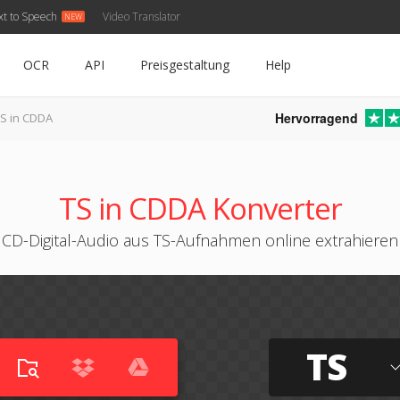
xt to Speech
Video Translator
OCR
API
Preisgestaltung
Help
Hervorragend
S in CDDA
TS in CDDA Konverter
CD-Digital-Audio aus TS-Aufnahmen online extrahieren
TS