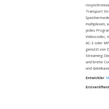
resynchronisi
Transport St
Speichermedie
multiplexen, 
jedes Program
Videocodec, 
AC-3 oder MP
genutzt von 
Streaming-Die
und breite C
und dateibas
Entwickler
:
M
Erstveröffen