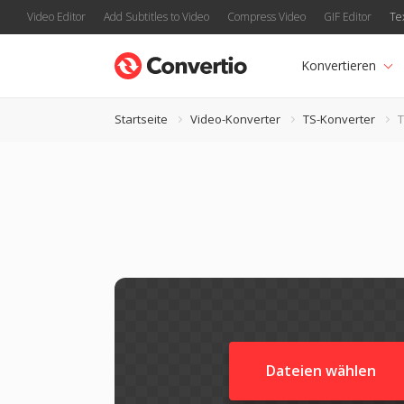
Video Editor
Add Subtitles to Video
Compress Video
GIF Editor
Te
Konvertieren
Startseite
Video-Konverter
TS-Konverter
T
Dateien wählen