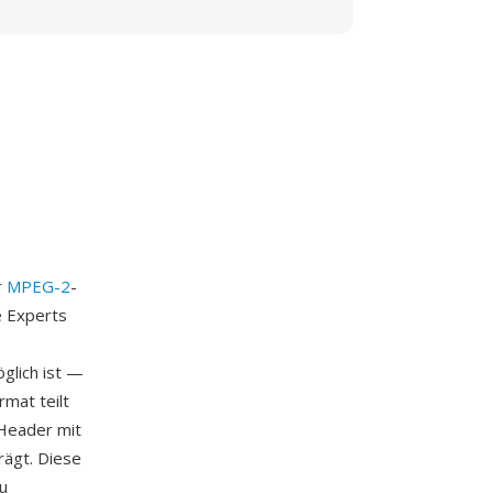
r
MPEG-2
-
e Experts
glich ist —
mat teilt
-Header mit
rägt. Diese
u