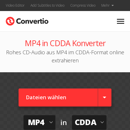
Video Editor
Add Subtitles to Video
Compress Video
Mehr
MP4 in CDDA Konverter
Rohes CD-Audio aus MP4 im CDDA-Format online
extrahieren
Dateien wählen
MP4
CDDA
in