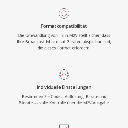
Kombination aus intra-kodierten Frames und
gleichermaßen einsetzbar in Live-Sendeketten
prädiktiven Frames bietet ein effektives
und dateibasierten Aufnahme-Workflows.
Gleichgewicht zwischen Kompressionseffizienz
Formatkompatibilität
und Zugriffsmöglichkeiten auf Einzelbilder. Da
Die Umwandlung von TS in M2V stellt sicher, dass
M2V ausschließlich Video ohne Audio oder
Ihre Broadcast-Inhalte auf Geräten abspielbar sind,
Synchronisationsinformationen enthält, muss
die dieses Format erfordern.
es für eine vollständige Wiedergabe mit einer
separaten Audiodatei gekoppelt werden. DVD-
Authoring-Software erwartet üblicherweise
M2V-Input zusammen mit AC3- oder LPCM-
Audiodateien, was dieses Format zu einem
Individuelle Einstellungen
unverzichtbaren Zwischenschritt in der
Bestimmen Sie Codec, Auflösung, Bitrate und
professionellen Disc-Erstellung und
Bildrate — volle Kontrolle über die M2V-Ausgabe.
Rundfunkaufbereitung macht.