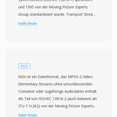
und 1995 von der Moving Picture Experts
Group standardisiert wurde. Transport Streams
sind für Kommunikations- und
mehr lesen
Speicherumgebungen konzipiert, in denen
Datenverlust oder -beschädigung möglich ist —
etwa Fernsehrundfunk, Satellitenübertragung
und Netzwerk-Streaming. Das Format teilt
Inhalte in Pakete fester Grösse von 188 Bytes
auf, wobei jedes einen 4-Byte-Header mit
M2V
Synchronisations-, Fehlerindikations- und
M2V ist ein Dateiformat, das MPEG-2-Video-
Stream-Identifikationsinformationen trägt.
Elementary-Streams ohne umschliessenden
Diese Paketstruktur ermöglicht es Empfängern,
Container oder zugehörige Audiodaten enthält.
nach Signalunterbrechungen schnell zu
Als Teil von ISO/IEC 13818-2 (auch bekannt als
resynchronisieren — eine entscheidende
ITU-T H.262) von der Moving Picture Experts
Fähigkeit für Echtzeit-Rundfunkübertragung, die
Group 1995 standardisiert, speichert M2V
mehr lesen
Transport Streams von Programm Streams