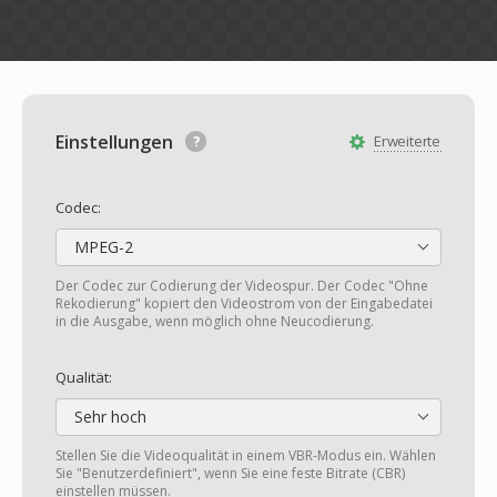
Einstellungen
Erweiterte
Codec:
MPEG-2
Der Codec zur Codierung der Videospur. Der Codec "Ohne
Rekodierung" kopiert den Videostrom von der Eingabedatei
in die Ausgabe, wenn möglich ohne Neucodierung.
Qualität:
Sehr hoch
Stellen Sie die Videoqualität in einem VBR-Modus ein. Wählen
Sie "Benutzerdefiniert", wenn Sie eine feste Bitrate (CBR)
einstellen müssen.