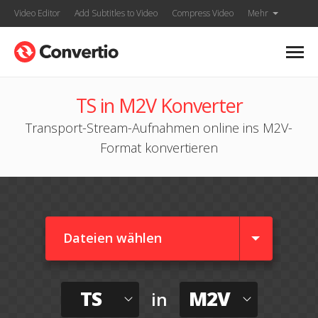
Video Editor
Add Subtitles to Video
Compress Video
Mehr
TS in M2V Konverter
Transport-Stream-Aufnahmen online ins M2V-
Format konvertieren
Dateien wählen
TS
M2V
in