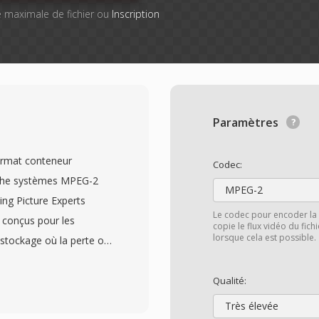
lle maximale de fichier ou
Inscription
Paramètres
ormat conteneur
Codec:
ouche systèmes MPEG-2
MPEG-2
ing Picture Experts
Le codec pour encoder la 
 conçus pour les
copie le flux vidéo du fic
lorsque cela est possible.
stockage où la perte où
mme la télévision de
le streaming réseau. Le
Qualité:
aille fixe de 188
Très élevée