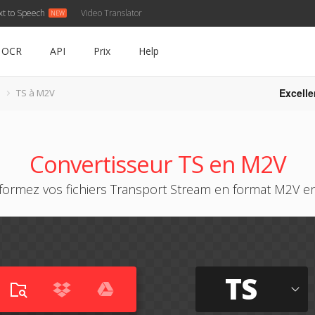
xt to Speech
Video Translator
OCR
API
Prix
Help
Excelle
TS à M2V
Convertisseur TS en M2V
formez vos fichiers Transport Stream en format M2V en
TS