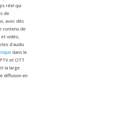
ps réel qui
ts de
ux, avec dès
le contenu de
et vidéo,
otes d'audio
érique
dans le
 IPTV et OTT
t la large
e diffusion en