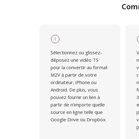
Comm
1
Sélectionnez ou glissez-
V
déposez une vidéo TS
m
pour la convertir au format
v
M2V à partir de votre
c
ordinateur, iPhone ou
n
Android. De plus, vous
f
pouvez fournir un lien à
3
partir de n’importe quelle
e
source en ligne telle que
p
Google Drive ou Dropbox.
v
p