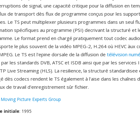
rruptions de signal, une capacité critique pour la diffusion en tem
 flux de transport dès flux de programme conçus pour les suppor
les. Le TS peut multiplexer plusieurs programmes dans un seul fl
rmation spécifiques au programme (PSI) decrivant la structuré et 
mme. Le format prend en chargé pratiquement tout codec audio 
ansporte le plus souvent de la vidéo MPEG-2, H.264 où HEVC àux c
MPEG. Le TS est l'epine dorsale de la diffusion de
télévision num
é par les standards DVB, ATSC et ISDB ainsi que par les services
TTP Live Streaming (HLS). La resilience, la structuré standardisee e
gé dès codecs rendent le TS également à l'aise dans les chaînes d
flux de travail d'enregistrement sûr fichier.
:
Moving Picture Experts Group
e initiale
: 1995