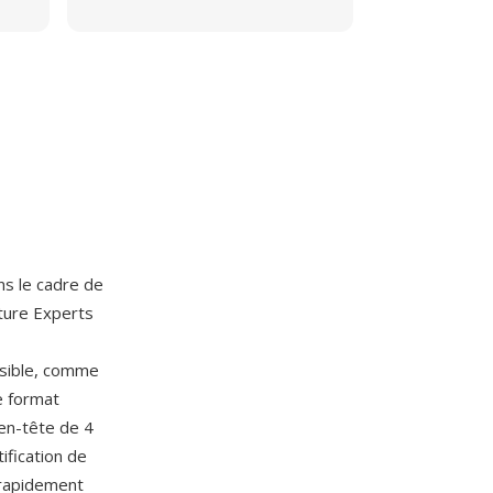
s le cadre de
ture Experts
ssible, comme
Le format
 en-tête de 4
ification de
 rapidement