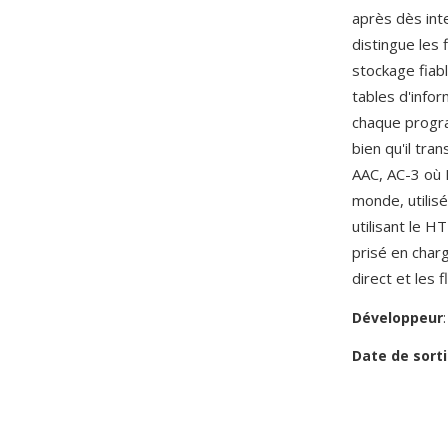
après dès inte
distingue les
stockage fiab
tables d'info
chaque progra
bien qu'il tr
AAC, AC-3 où 
monde, utilis
utilisant le H
prisé en char
direct et les 
Développeur
Date de sorti