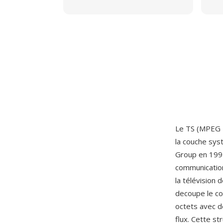
Le TS (MPEG T
la couche sy
Group en 1995
communication
la télévision 
decoupe le co
octets avec dè
flux. Cette s