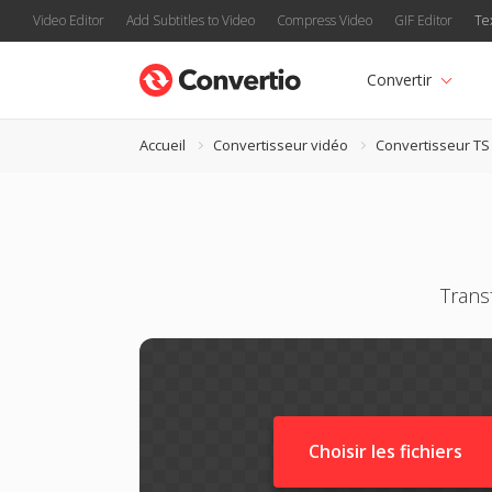
Video Editor
Add Subtitles to Video
Compress Video
GIF Editor
Te
Convertir
Accueil
Convertisseur vidéo
Convertisseur TS
Trans
Choisir les fichiers