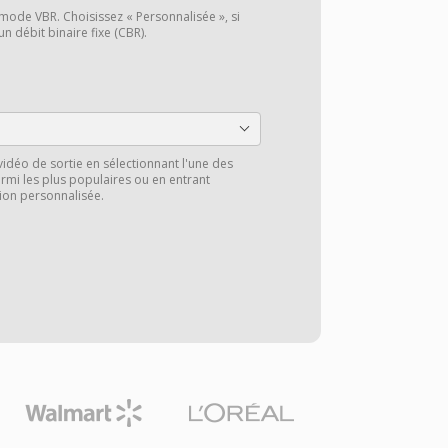
 mode VBR. Choisissez « Personnalisée », si
n débit binaire fixe (CBR).
vidéo de sortie en sélectionnant l'une des
rmi les plus populaires ou en entrant
ion personnalisée.