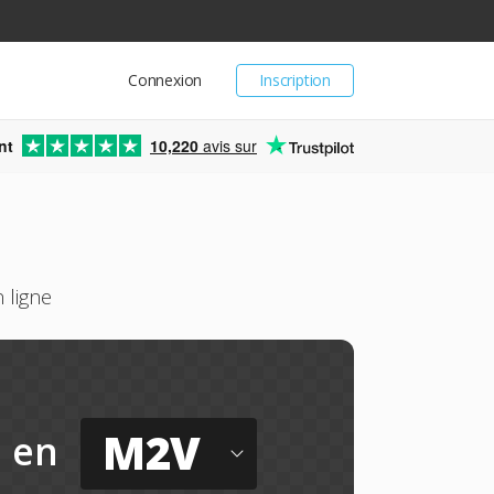
Connexion
Inscription
nt
10,220
avis sur
 ligne
M2V
en