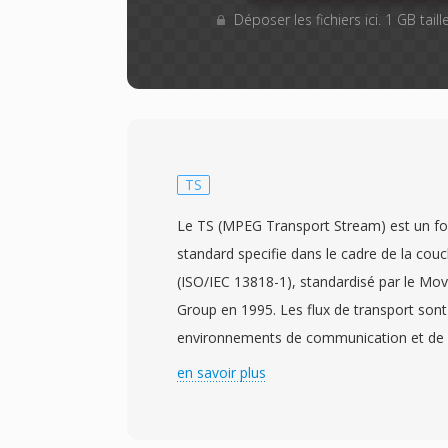
Déposer les fichiers ici. 1 GB tai
TS
Le TS (MPEG Transport Stream) est un f
standard specifie dans le cadre de la c
(ISO/IEC 13818-1), standardisé par le Mov
Group en 1995. Les flux de transport sont
environnements de communication et de 
la corruption de données est possible, co
en savoir plus
diffusion, la transmission par satellite et 
format decoupe le contenu en paquets de t