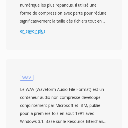
numérique les plus repandus. Il utilisé une
forme de compression avec perte pour réduire
significativement la taille dès fichiers tout en
conservant une qualité sonore proche de celle
en savoir plus
du CD, atteignant généralement un taux de
compression de 10:1. Développé par la Societe
Fraunhofer en collaboration avec
d&#039;autres scientifiques du numérique, le
format est devenu un standard international en
1993 dans le cadre de la spécification MPEG-1.
WAV
Les fichiers MP3 peuvent être encodés à
Le WAV (Waveform Audio File Format) est un
différents débits binaires, allant couramment
conteneur audio non compressé développé
de 128 kbit/s à 320 kbit/s, permettant àux
conjointement par Microsoft et IBM, publie
utilisateurs d&#039;ajuster l&#039;équilibre
pour la première fois en aout 1991 avec
entre taille de fichier et fidélité audio.
Windows 3.1. Basé sûr le Resource Interchange
L&#039;efficacité de sa compression, sa large