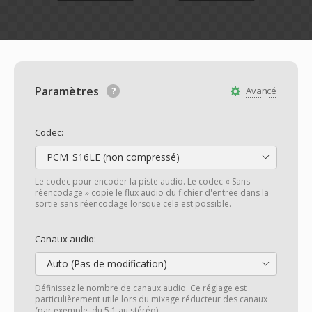
Paramètres
Avancé
Codec:
PCM_S16LE (non compressé)
Le codec pour encoder la piste audio. Le codec « Sans
réencodage » copie le flux audio du fichier d'entrée dans la
sortie sans réencodage lorsque cela est possible.
Canaux audio:
Auto (Pas de modification)
Définissez le nombre de canaux audio. Ce réglage est
particulièrement utile lors du mixage réducteur des canaux
(par exemple, du 5.1 au stéréo).