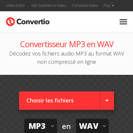
Video Editor
Add Subtitles to Video
Compress Video
Plus
Convertisseur MP3 en WAV
Décodez vos fichiers audio MP3 au format WAV
non compressé en ligne
Choisir les fichiers
MP3
WAV
en