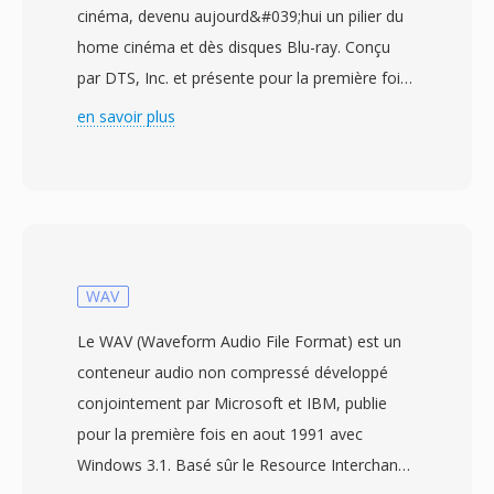
cinéma, devenu aujourd&#039;hui un pilier du
home cinéma et dès disques Blu-ray. Conçu
par DTS, Inc. et présente pour la première fois
en salle àux cotes du film Jurassic Park en
en savoir plus
1993, la technologie delivre jusqu&#039;à 5.1
canaux discrets de son surround à dès débits
généralement compris entre 768 kbit/s et 1,5
Mbit/s. Contrairement àux codecs concurrents
qui misent sûr une modelisation
psychoacoustique agressive, le DTS alloue un
WAV
budget de données plus élevé à chaque canal,
Le WAV (Waveform Audio File Format) est un
préservant les détails spatiaux fins et les
conteneur audio non compressé développé
dynamiques de bas niveau. Le format encodé
conjointement par Microsoft et IBM, publie
l&#039;audio par ADPCM en sous-bandes
pour la première fois en aout 1991 avec
combinee à une quantification vectorielle,
Windows 3.1. Basé sûr le Resource Interchange
produisant un champ sonore d&#039;une