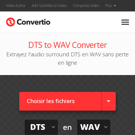
Video Editor
Add Subtitles to Video
Compress Video
Plus
DTS to WAV Converter
Extrayez l'audio surround DTS en WAV sans perte
en ligne
Choisir les fichiers
DTS
WAV
en