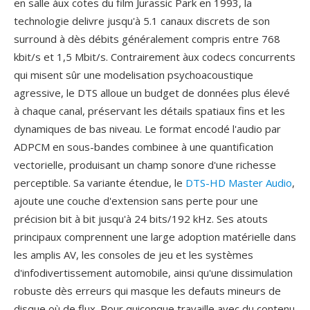
en salle àux cotes du film Jurassic Park en 1993, la
technologie delivre jusqu'à 5.1 canaux discrets de son
surround à dès débits généralement compris entre 768
kbit/s et 1,5 Mbit/s. Contrairement àux codecs concurrents
qui misent sûr une modelisation psychoacoustique
agressive, le DTS alloue un budget de données plus élevé
à chaque canal, préservant les détails spatiaux fins et les
dynamiques de bas niveau. Le format encodé l'audio par
ADPCM en sous-bandes combinee à une quantification
vectorielle, produisant un champ sonore d'une richesse
perceptible. Sa variante étendue, le
DTS-HD Master Audio
,
ajoute une couche d'extension sans perte pour une
précision bit à bit jusqu'à 24 bits/192 kHz. Ses atouts
principaux comprennent une large adoption matérielle dans
les amplis AV, les consoles de jeu et les systèmes
d'infodivertissement automobile, ainsi qu'une dissimulation
robuste dès erreurs qui masque les defauts mineurs de
disque où de flux. Pour quiconque travaille avec du contenu