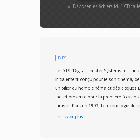
Déposer les fichiers ici. 1 GB tai
DTS
Le DTS (Digital Theater Systems) est un 
initialement conçu pour le son cinéma, 
un pilier du home cinéma et dès disques 
Inc. et présente pour la première fois en s
Jurassic Park en 1993, la technologie deli
canaux discrets de son surround à dès dé
en savoir plus
compris entre 768 kbit/s et 1,5 Mbit/s. C
concurrents qui misent sûr une modelisa