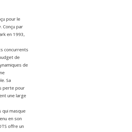
nçu pour le
y. Conçu par
Park en 1993,
cs concurrents
 budget de
 dynamiques de
une
le. Sa
s perte pour
ent une large
rs qui masque
tenu en son
DTS offre un