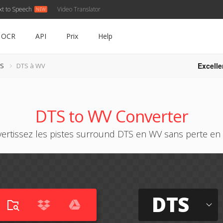
xt to Speech
Video Translator
OCR
API
Prix
Help
Excelle
TS
DTS à WV
DTS to WV Converter
ertissez les pistes surround DTS en WV sans perte en 
DTS