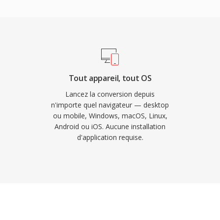
 généralement 40 à 55
s avec le FLAC et
 materiaux.
sions ulterieures
ûr le matériel moderne.
e sous licence BSD et a
Tout appareil, tout OS
peg et de nombreux
Lancez la conversion depuis
en chargé dès
n'importe quel navigateur — desktop
ou mobile, Windows, macOS, Linux,
s feuilles de reperage
Android ou iOS. Aucune installation
ant les besoins
d'application requise.
le la plus meticuleuse.