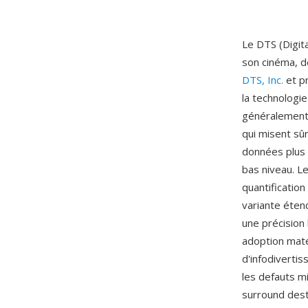
Le DTS (Digit
son cinéma, d
DTS, Inc.
et pr
la technologie
généralement 
qui misent sû
données plus 
bas niveau. L
quantification
variante éten
une précision
adoption maté
d'infodiverti
les defauts m
surround dest