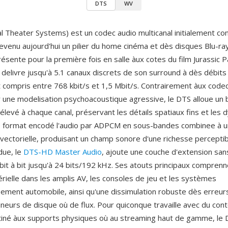
DTS
WV
al Theater Systems) est un codec audio multicanal initialement co
evenu aujourd'hui un pilier du home cinéma et dès disques Blu-ra
ésente pour la première fois en salle àux cotes du film Jurassic 
 delivre jusqu'à 5.1 canaux discrets de son surround à dès débits
compris entre 768 kbit/s et 1,5 Mbit/s. Contrairement àux code
r une modelisation psychoacoustique agressive, le DTS alloue un
élevé à chaque canal, préservant les détails spatiaux fins et les
e format encodé l'audio par ADPCM en sous-bandes combinee à 
 vectorielle, produisant un champ sonore d'une richesse perceptib
due, le
DTS-HD Master Audio
, ajoute une couche d'extension san
 bit à bit jusqu'à 24 bits/192 kHz. Ses atouts principaux comprenn
rielle dans les amplis AV, les consoles de jeu et les systèmes
ssement automobile, ainsi qu'une dissimulation robuste dès erreu
ineurs de disque où de flux. Pour quiconque travaille avec du con
iné àux supports physiques où au streaming haut de gamme, le 