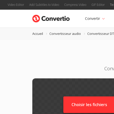
Video Editor
Add Subtitles to Video
Compress Video
GIF Editor
Te
Convertir
Accueil
Convertisseur audio
Convertisseur D
Conv
Choisir les fichiers