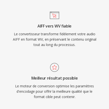
certains materiaux. L&#039;encodage multi-
l&#039;enregistrement.
coeur dans les versions ulterieures accéléré
considérablement le traitement sûr le matériel
moderne. La bibliothèque open-source est
AIFF vers WV fiable
distribuee sous licence BSD et a été intégrée
Le convertisseur transforme fidèlement votre audio
dans foobar2000, VLC, FFmpeg et de
AIFF en format WV, en préservant le contenu original
nombreux autres outils. WavPack prend
tout au long du processus.
également en chargé dès métadonnées riches
via les tags APEv2, les feuilles de reperage
intégrées et les valeurs ReplayGain, couvrant
les besoins organisationnels de la bibliothèque
musicale la plus meticuleuse.
Meilleur résultat possible
Le moteur de conversion optimise les paramètres
d'encodage pour offrir la meilleure qualité que le
format cible peut contenir.