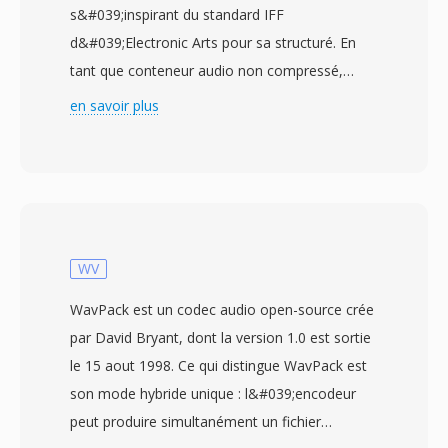
s&#039;inspirant du standard IFF
d&#039;Electronic Arts pour sa structuré. En
tant que conteneur audio non compressé,
l&#039;AIFF stocké dès données PCM lineaires
en savoir plus
à pleine qualité CD — généralement 16 bits à
44,1 kHz — préservant chaque détail de
l&#039;enregistrement original sans encodage
avec perte. Le format organisé le contenu en
blocs pouvant également contenir dès
métadonnées telles que dès marqueurs, dès
WV
définitions d&#039;instruments et dès
WavPack est un codec audio open-source crée
commentaires. Les ingénieurs du son
par David Bryant, dont la version 1.0 est sortie
professionnels sous macOS s&#039;appuient
le 15 aout 1998. Ce qui distingue WavPack est
fréquemment sûr l&#039;AIFF car il garantit
son mode hybride unique : l&#039;encodeur
une fidélité parfaite bit à bit à chaque étape du
peut produire simultanément un fichier
montage et du mastering. Un avantage