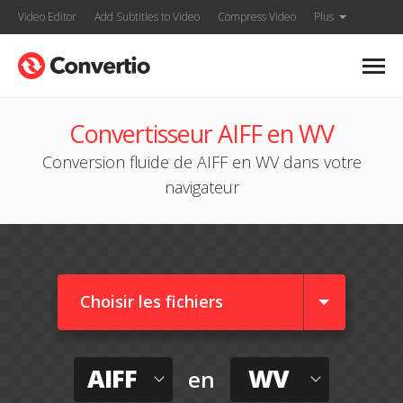
Video Editor
Add Subtitles to Video
Compress Video
Plus
Convertisseur AIFF en WV
Conversion fluide de AIFF en WV dans votre
navigateur
Choisir les fichiers
AIFF
WV
en