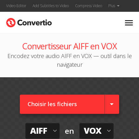
Video Editor
Add Subtitles to Video
Compress Video
Plus
Convertisseur AIFF en VOX
Encodez votre audio AIFF en VOX — outil dans le
navigateur
Choisir les fichiers
AIFF
VOX
en