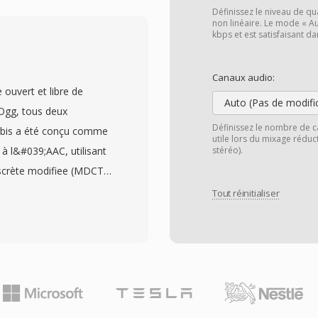
ments et dès
Définissez le niveau de qu
ofessionnels sous macOS
non linéaire. Le mode « Au
kbps et est satisfaisant da
IFF car il garantit une
 du montage et du
Canaux audio:
&#039;absence totale de
ouvert et libre de
 MP3 où à l&#039;AAC,
Auto (Pas de modifi
Ogg, tous deux
ais le signal. Un autre
Définissez le nombre de c
orbis a été conçu comme
utile lors du mixage rédu
ente avec les outils
 à l&#039;AAC, utilisant
stéréo).
Pro et GarageBand, où
scrète modifiee (MDCT)
if. Le conteneur prend en
#039;adapté à la
Tout réinitialiser
tillonnage et
ès tests d&#039;écoute
, repondant àux flux de
Vorbis delivre une
spécifications de qualité
 MP3, en particulier dans
égrité sans perte plutôt
n chargé dès frequences
;AIFF reste un choix
Hz et de 1 à 255 canaux,
registrement.
es surround. Un