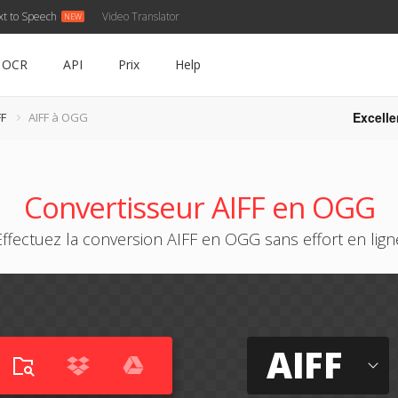
xt to Speech
Video Translator
OCR
API
Prix
Help
Excelle
FF
AIFF à OGG
Convertisseur AIFF en OGG
Effectuez la conversion AIFF en OGG sans effort en lign
AIFF