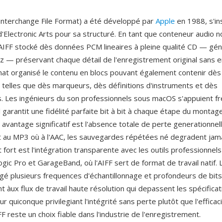
 Interchange File Format) a été développé par
Apple
en 1988, s'in
d'Electronic Arts pour sa structuré. En tant que conteneur audio n
AIFF stocké dès données PCM lineaires à pleine qualité CD — gé
Hz — préservant chaque détail de l'enregistrement original sans
mat organisé le contenu en blocs pouvant également contenir dès
elles que dès marqueurs, dès définitions d'instruments et dès
. Les ingénieurs du son professionnels sous macOS s'appuient 
 il garantit une fidélité parfaite bit à bit à chaque étape du montag
avantage significatif est l'absence totale de perte generationnell
 au MP3 où à l'AAC, les sauvegardes répétées né degradent jamai
 fort est l'intégration transparente avec les outils professionnels
ic Pro et GarageBand, où l'AIFF sert de format de travail natif.
gé plusieurs frequences d'échantillonnage et profondeurs de bits
t àux flux de travail haute résolution qui depassent les spécifica
ur quiconque privilegiant l'intégrité sans perte plutôt que l'efficac
FF reste un choix fiable dans l'industrie de l'enregistrement.