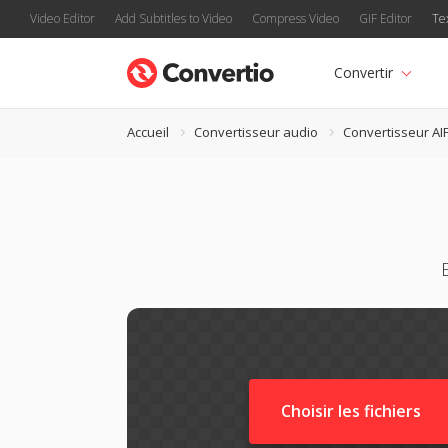
Video Editor
Add Subtitles to Video
Compress Video
GIF Editor
Te
Convertir
Accueil
Convertisseur audio
Convertisseur AI
Choisir les fichiers