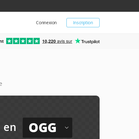
Connexion
Inscription
nt
10,220
avis sur
e
OGG
en