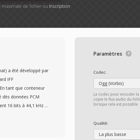
lle maximale de fichier ou
Inscription
Paramètres
at) a été développé par
Codec:
ard IFF
Ogg (Vorbis)
 En tant que conteneur
Le codec pour encoder la 
ké dès données PCM
copie le flux audio du fic
lorsque cela est possible.
ent 16 bits à 44,1 kHz —
istrement original sans
le contenu en blocs
Qualité:
nées telles que dès
La plus basse