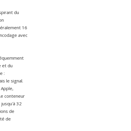
spirant du
on
néralement 16
 encodage avec
fréquemment
e et du
e :
s le signal.
 Apple,
 Le conteneur
 jusqu'à 32
tions de
ité de