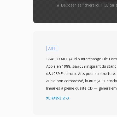
Déposer les fichiers ici. 1 GB tai
AIFF
L&#039;AIFF (Audio Interchange File Form
Apple en 1988, s&#039;inspirant du stand
d&#039;Electronic Arts pour sa structuré.
audio non compressé, l&#039;AIFF stoc
lineaires à pleine qualité CD — généralem
préservant chaque détail de l&#039;enreg
en savoir plus
encodage avec perte. Le format organisé 
pouvant également contenir dès métadon