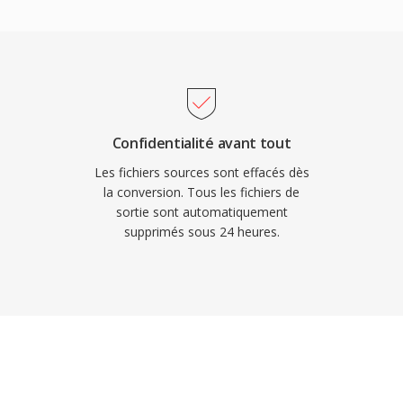
le de frais de licence —
streaming et fabricants
sans preoccupations de
ûr Vorbis pendant dès
pal pour exactement
 dégradation de qualité
Confidentialité avant tout
e de nombreux
Les fichiers sources sont effacés dès
populaire dans les jeux
la conversion. Tous les fichiers de
sortie sont automatiquement
liers d&#039;effets
supprimés sous 24 heures.
 Firefox, Chrome et
f de Vorbis.