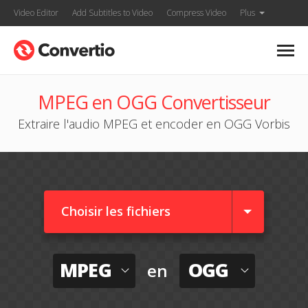
Video Editor
Add Subtitles to Video
Compress Video
Plus
MPEG en OGG Convertisseur
Extraire l'audio MPEG et encoder en OGG Vorbis
Choisir les fichiers
MPEG
OGG
en