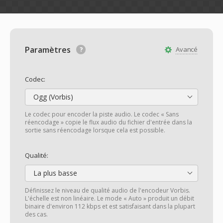
Paramètres
Avancé
Codec:
Ogg (Vorbis)
Le codec pour encoder la piste audio. Le codec « Sans
réencodage » copie le flux audio du fichier d'entrée dans la
sortie sans réencodage lorsque cela est possible.
Qualité:
La plus basse
Définissez le niveau de qualité audio de l'encodeur Vorbis.
L'échelle est non linéaire. Le mode « Auto » produit un débit
binaire d'environ 112 kbps et est satisfaisant dans la plupart
des cas.