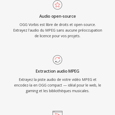
années comme codec de streaming principal
en chargé par la quasi-totalité dès logiciels
pour exactement cette raison. Le format gère
multimédia.
Audio open-source
également la dégradation de qualité à bas débit
OGG Vorbis est libre de droits et open-source.
de manière plus elegante que de nombreux
Extrayez l'audio du MPEG sans aucune préoccupation
concurrents, raison pour laquelle il reste
de licence pour vos projets.
populaire dans les jeux vidéo où le stockage
est limité et dès milliers d&#039;effets sonores
se disputent l&#039;espace. VLC, Firefox,
Chrome et Android fournissent tous un
décodage natif de Vorbis.
Extraction audio MPEG
Extrayez la piste audio de votre vidéo MPEG et
encodez-la en OGG compact — idéal pour le web, le
gaming et les bibliothèques musicales.