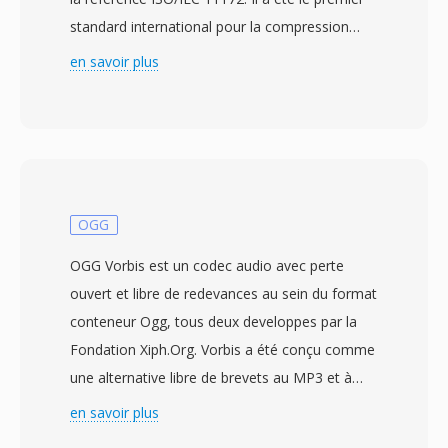
standard international pour la compression
avec perte d&#039;images animées et
en savoir plus
d&#039;audio associe, etablissant dès
principes et techniques qui ont influence
pratiquement tous les codecs vidéo ulterieurs.
La vidéo MPEG-1 atteint la compression par
une combinaison de prediction compensee en
mouvement, codage par transformée en
OGG
cosinus discrète et encodage entropique à
OGG Vorbis est un codec audio avec perte
longueur variable, organises autour de trois
ouvert et libre de redevances au sein du format
types d&#039;images : I-frames (intra-codees),
conteneur Ogg, tous deux developpes par la
P-frames (predites) et B-frames (predites
Fondation Xiph.Org. Vorbis a été conçu comme
bidirectionnellement). Le standard vise dès
une alternative libre de brevets au MP3 et à
débits autour de 1,5 Mbit/s pour l&#039;audio
l&#039;AAC, utilisant un codage par
en savoir plus
et la vidéo combines, produisant une qualité
transformée en cosinus discrète modifiee
comparable à la cassette VHS en résolution SIF