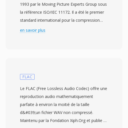
1993 par le Moving Picture Experts Group sous
la référence ISO/IEC 11172. Il a été le premier
standard international pour la compression
avec perte d&#039;images animées et
en savoir plus
d&#039;audio associe, etablissant dès
principes et techniques qui ont influence
pratiquement tous les codecs vidéo ulterieurs.
La vidéo MPEG-1 atteint la compression par
une combinaison de prediction compensee en
mouvement, codage par transformée en
FLAC
cosinus discrète et encodage entropique à
Le FLAC (Free Lossless Audio Codec) offre une
longueur variable, organises autour de trois
reproduction audio mathematiquement
types d&#039;images : I-frames (intra-codees),
parfaite à environ la moitié de la taille
P-frames (predites) et B-frames (predites
d&#039;un fichier WAV non compressé.
bidirectionnellement). Le standard vise dès
Maintenu par la Fondation Xiph.Org et publie en
débits autour de 1,5 Mbit/s pour l&#039;audio