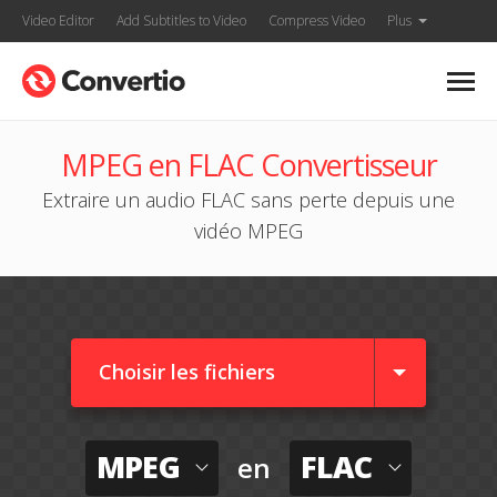
Video Editor
Add Subtitles to Video
Compress Video
Plus
MPEG en FLAC Convertisseur
Extraire un audio FLAC sans perte depuis une
vidéo MPEG
Choisir les fichiers
MPEG
FLAC
en