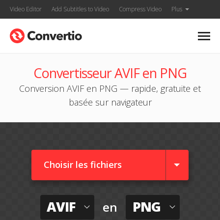
Video Editor
Add Subtitles to Video
Compress Video
Plus
Convertisseur AVIF en PNG
Conversion AVIF en PNG — rapide, gratuite et
basée sur navigateur
Choisir les fichiers
AVIF
PNG
en