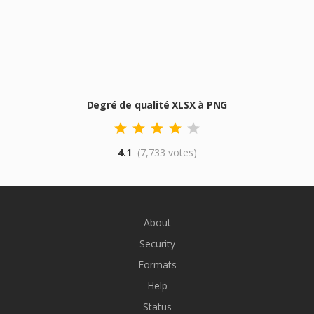
Degré de qualité XLSX à PNG
4.1
(7,733 votes)
About
Security
Formats
Help
Status