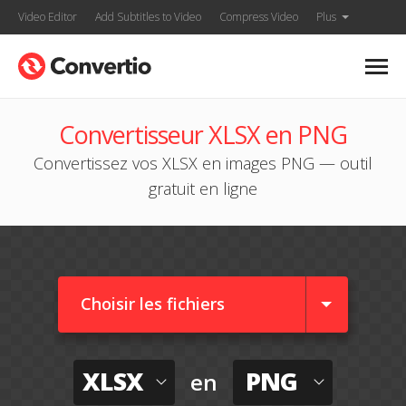
Video Editor
Add Subtitles to Video
Compress Video
Plus
Convertisseur XLSX en PNG
Convertissez vos XLSX en images PNG — outil
gratuit en ligne
Choisir les fichiers
XLSX
PNG
en