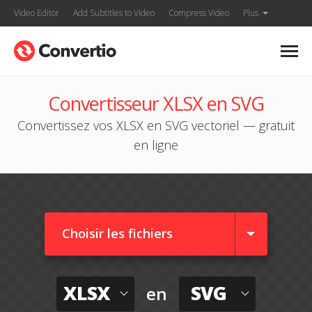
Video Editor
Add Subtitles to Video
Compress Video
Plus
Convertisseur XLSX en SVG
Convertissez vos XLSX en SVG vectoriel — gratuit
en ligne
Choisir les fichiers
XLSX
SVG
en