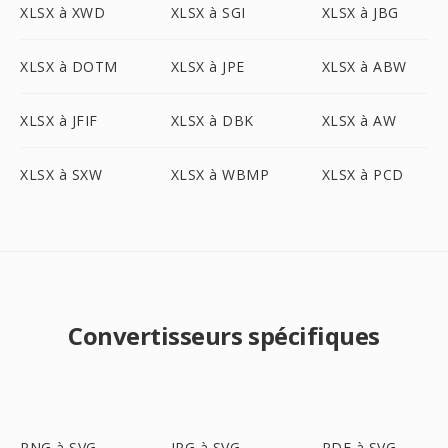
XLSX à XWD
XLSX à SGI
XLSX à JBG
XLSX à DOTM
XLSX à JPE
XLSX à ABW
XLSX à JFIF
XLSX à DBK
XLSX à AW
XLSX à SXW
XLSX à WBMP
XLSX à PCD
Convertisseurs spécifiques
PNG à SVG
JPG à SVG
PDF à SVG