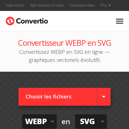
Video Editor
Add Subtitles to Video
Compress Video
Plus
Convertisseur WEBP en SVG
Convertissez WEBP en SVG en ligne —
graphiques vectoriels évolutifs
Choisir les fichiers
WEBP
SVG
en