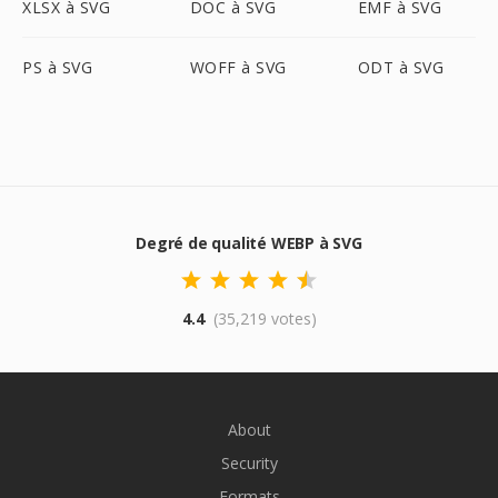
XLSX à SVG
DOC à SVG
EMF à SVG
PS à SVG
WOFF à SVG
ODT à SVG
Degré de qualité WEBP à SVG
4.4
(35,219 votes)
About
Security
Formats