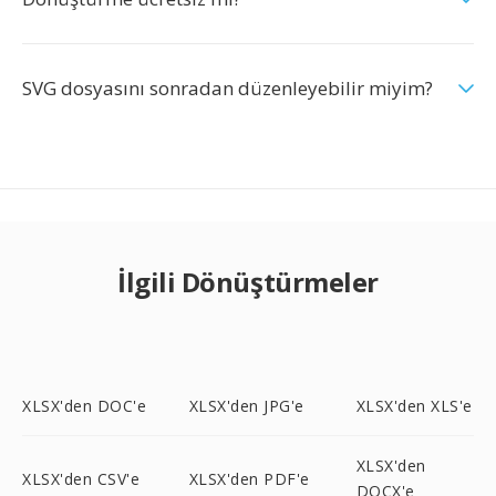
SVG dosyasını sonradan düzenleyebilir miyim?
İlgili Dönüştürmeler
XLSX'den DOC'e
XLSX'den JPG'e
XLSX'den XLS'e
XLSX'den
XLSX'den CSV'e
XLSX'den PDF'e
DOCX'e