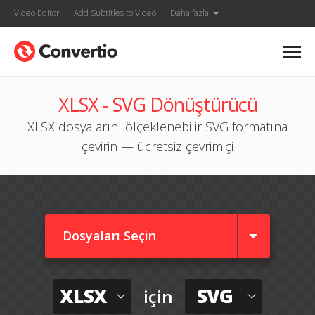
Video Editor
Add Subtitles to Video
Daha fazla
XLSX - SVG Dönüştürücü
XLSX dosyalarını ölçeklenebilir SVG formatına
çevirin — ücretsiz çevrimiçi
Dosyaları Seçin
XLSX
SVG
için