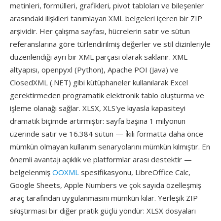
metinleri, formülleri, grafikleri, pivot tabloları ve bileşenler
arasındaki ilişkileri tanımlayan XML belgeleri içeren bir ZIP
arşividir. Her çalışma sayfası, hücrelerin satır ve sütun
referanslarına göre türlendirilmiş değerler ve stil dizinleriyle
düzenlendiği ayrı bir XML parçası olarak saklanır. XML
altyapısı, openpyxl (Python), Apache POI (Java) ve
ClosedXML (.NET) gibi kütüphaneler kullanılarak Excel
gerektirmeden programatik elektronik tablo oluşturma ve
işleme olanağı sağlar. XLSX, XLS'ye kıyasla kapasiteyi
dramatik biçimde artırmıştır: sayfa başına 1 milyonun
üzerinde satır ve 16.384 sütun — i̇kili formatta daha önce
mümkün olmayan kullanım senaryolarını mümkün kılmıştır. En
önemli avantajı açıklık ve platformlar arası destektir —
belgelenmiş
OOXML
spesifikasyonu, LibreOffice Calc,
Google Sheets, Apple Numbers ve çok sayıda özelleşmiş
araç tarafından uygulanmasını mümkün kılar. Yerleşik ZIP
sıkıştırması bir diğer pratik güçlü yöndür: XLSX dosyaları