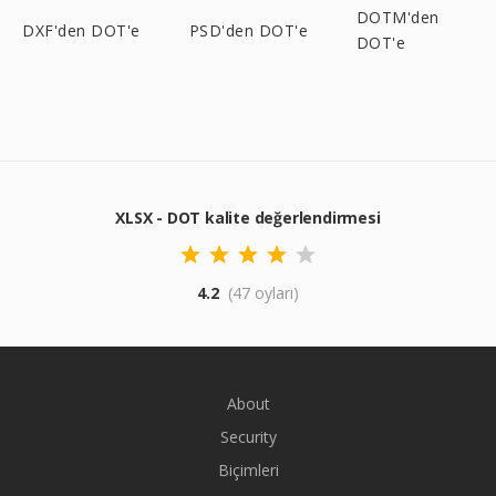
DOTM'den
DXF'den DOT'e
PSD'den DOT'e
DOT'e
XLSX - DOT kalite değerlendirmesi
4.2
(47 oyları)
About
Security
Biçimleri