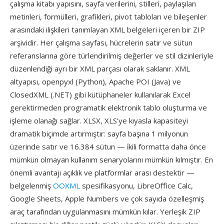
çalışma kitabı yapısını, sayfa verilerini, stilleri, paylaşılan
metinleri, formülleri, grafikleri, pivot tabloları ve bileşenler
arasındaki ilişkileri tanımlayan XML belgeleri içeren bir ZIP
arşividir. Her çalışma sayfası, hücrelerin satır ve sütun
referanslarına göre türlendirilmiş değerler ve stil dizinleriyle
düzenlendiği ayrı bir XML parçası olarak saklanır. XML
altyapısı, openpyxl (Python), Apache POI (Java) ve
ClosedXML (.NET) gibi kütüphaneler kullanılarak Excel
gerektirmeden programatik elektronik tablo oluşturma ve
işleme olanağı sağlar. XLSX, XLS'ye kıyasla kapasiteyi
dramatik biçimde artırmıştır: sayfa başına 1 milyonun
üzerinde satır ve 16.384 sütun — i̇kili formatta daha önce
mümkün olmayan kullanım senaryolarını mümkün kılmıştır. En
önemli avantajı açıklık ve platformlar arası destektir —
belgelenmiş
OOXML
spesifikasyonu, LibreOffice Calc,
Google Sheets, Apple Numbers ve çok sayıda özelleşmiş
araç tarafından uygulanmasını mümkün kılar. Yerleşik ZIP