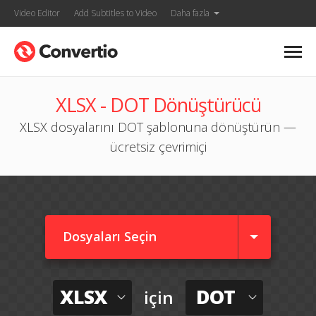
Video Editor
Add Subtitles to Video
Daha fazla
XLSX - DOT Dönüştürücü
XLSX dosyalarını DOT şablonuna dönüştürün —
ücretsiz çevrimiçi
Dosyaları Seçin
XLSX
DOT
için