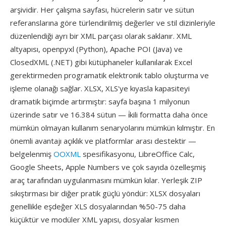
arşividir. Her çalışma sayfası, hücrelerin satır ve sütun
referanslarına göre türlendirilmiş değerler ve stil dizinleriyle
düzenlendiği ayrı bir XML parçası olarak saklanır. XML
altyapısı, openpyxl (Python), Apache POI (Java) ve
ClosedXML (.NET) gibi kütüphaneler kullanılarak Excel
gerektirmeden programatik elektronik tablo oluşturma ve
işleme olanağı sağlar. XLSX, XLS'ye kıyasla kapasiteyi
dramatik biçimde artırmıştır: sayfa başına 1 milyonun
üzerinde satır ve 16.384 sütun — i̇kili formatta daha önce
mümkün olmayan kullanım senaryolarını mümkün kılmıştır. En
önemli avantajı açıklık ve platformlar arası destektir —
belgelenmiş
OOXML
spesifikasyonu, LibreOffice Calc,
Google Sheets, Apple Numbers ve çok sayıda özelleşmiş
araç tarafından uygulanmasını mümkün kılar. Yerleşik ZIP
sıkıştırması bir diğer pratik güçlü yöndür: XLSX dosyaları
genellikle eşdeğer XLS dosyalarından %50-75 daha
küçüktür ve modüler XML yapısı, dosyalar kısmen