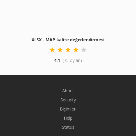
XLSX - MAP kalite değerlendirmesi
4.1
(75 oyları)
About
Security
Biçimleri
Help
Status