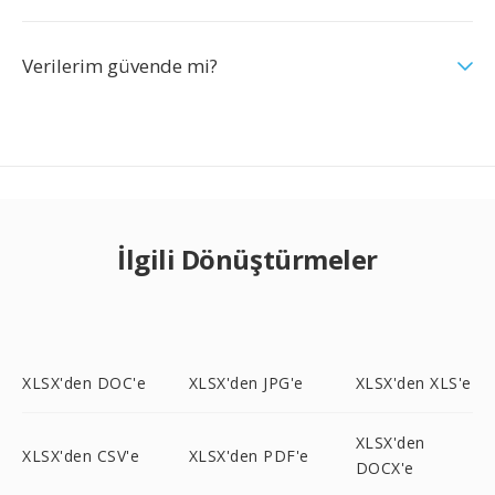
Verilerim güvende mi?
İlgili Dönüştürmeler
XLSX'den DOC'e
XLSX'den JPG'e
XLSX'den XLS'e
XLSX'den
XLSX'den CSV'e
XLSX'den PDF'e
DOCX'e