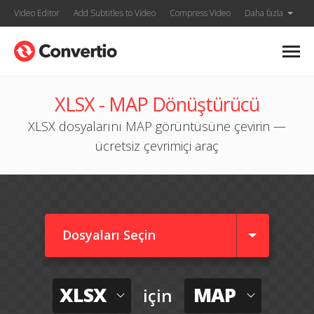
Video Editor
Add Subtitles to Video
Compress Video
Daha fazla
XLSX - MAP Dönüştürücü
XLSX dosyalarını MAP görüntüsüne çevirin —
ücretsiz çevrimiçi araç
Dosyaları Seçin
XLSX
MAP
için