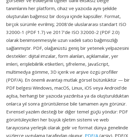
görseller ve etkileşimli öğeler dahil eksiksiz belge
tanımlarını her platform, cihaz ve yazıcıda aynı şekilde
oluşturulan bağımsız bir dosya içinde kapsüller. Format,
birçok sürümle evrilmiş; 2008'de uluslararası standart ISO
32000-1 (PDF 1.7) ve 2017'de ISO 32000-2 (PDF 2.0)
olarak benimsenmesiyle uzun vadeli satıcı bağımsızlığı
sağlanmıştır. PDF, olağanüstü geniş bir yetenek yelpazesini
destekler: dijital imzalar, form alanları, açıklamalar, yer
imleri, erişilebilirlik etiketleri, şifreleme, JavaScript,
multimedya gömme, 3D içerik ve arşive özgü profiller
(PDF/A). En önemli avantajı mutlak görsel bütünlüktür — bir
PDF belgesi Windows, macOS, Linux, iOS veya Android'de
açılsa, herhangi bir yazıcıda yazdırılsa ya da oluşturulduktan
onlarca yıl sonra görüntülense bile tamamen aynı görünür.
Evrensel yazılım desteği bir diğer temel güçlü yöndür: PDF
görüntüleyicileri her büyük işletim sistemi ve web
tarayıcısına yerleşik olarak gelir ve format dünya genelinde
yüzlerce uygulama tarafından okunur.
PDF/A
(arşiv), PDF/X