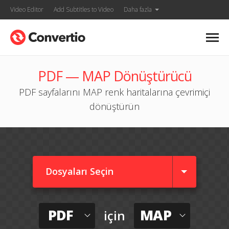
Video Editor
Add Subtitles to Video
Daha fazla
PDF — MAP Dönüştürücü
PDF sayfalarını MAP renk haritalarına çevrimiçi
dönüştürün
Dosyaları Seçin
PDF
MAP
için